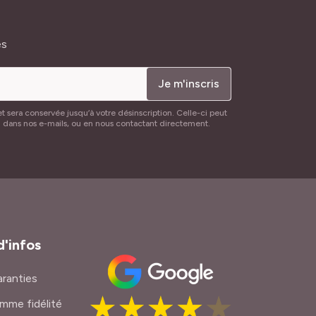
és
Je m'inscris
t sera conservée jusqu’à votre désinscription. Celle-ci peut
n dans nos e-mails, ou en nous contactant directement.
d'infos
ranties
mme fidélité