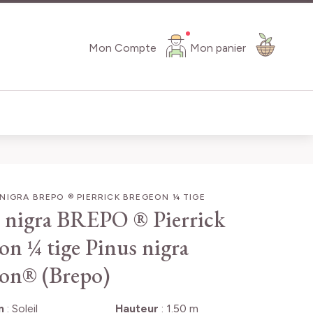
Mon Compte
Mon panier
NIGRA BREPO ® PIERRICK BREGEON ¼ TIGE
 nigra BREPO ® Pierrick
on ¼ tige
Pinus nigra
on® (Brepo)
n
:
Soleil
Hauteur
:
1.50 m