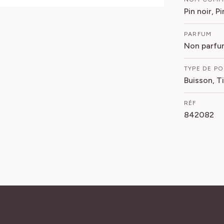
Pin noir, P
PARFUM
Non parfu
TYPE DE P
Buisson, T
RÉF
842082