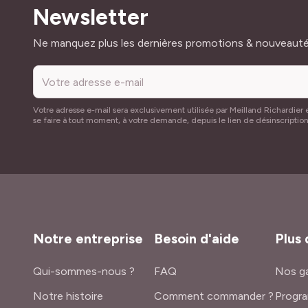
Newsletter
Adresse mail
Ne manquez plus les dernières promotions & nouveaut
Votre adresse e-mail sera exclusivement utilisée par Meilland Richardier e
se faire à tout moment, à votre demande, depuis le lien de désinscriptio
Notre entreprise
Besoin d'aide
Plus 
Qui-sommes-nous ?
FAQ
Nos ga
Notre histoire
Comment commander ?
Progra