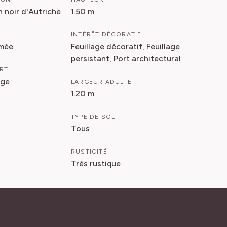
in noir d'Autriche
1.50 m
INTÉRÊT DÉCORATIF
mée
Feuillage décoratif, Feuillage
persistant, Port architectural
ORT
ige
LARGEUR ADULTE
1.20 m
TYPE DE SOL
Tous
RUSTICITÉ
Très rustique