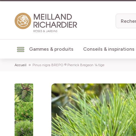
Aller au contenu
Gammes & produits
Conseils & inspirations
Accueil
Pinus nigra BREPO ® Pierrick Bregeon ¼ tige