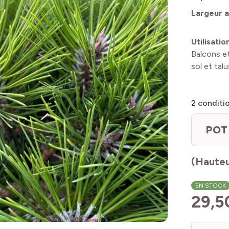
Largeur a
Utilisatio
Balcons e
sol et talu
2
conditi
POT 
(Hauteu
EN STOCK
29,5
Quantité