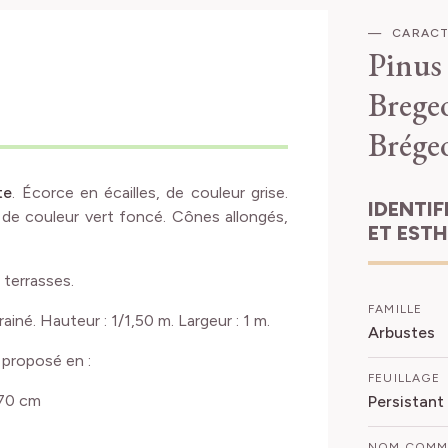
CARACT
Pinus
Brege
Brége
te
. Écorce en écailles, de couleur grise.
IDENTIFICATION
t de couleur vert foncé. Cônes allongés,
ET EST
, terrasses.
FAMILLE
rainé. Hauteur : 1/1,50 m. Largeur : 1 m.
Arbustes
 proposé en :
FEUILLAGE
/70 cm
Persistant
NOM COM