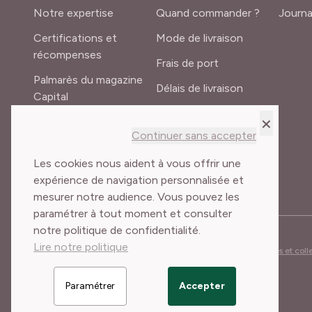
Notre expertise
Quand commander ?
Journa
Certifications et
Mode de livraison
récompenses
Frais de port
Palmarès du magazine
Délais de livraison
Capital
Lexique du jardinier
×
Recrutement
Continuer sans accepter
Meilland International
Les cookies nous aident à vous offrir une
expérience de navigation personnalisée et
mesurer notre audience. Vous pouvez les
paramétrer à tout moment et consulter
notre politique de confidentialité.
Lire notre politique
Conditions Générales de Vente
Mentions légales
Cookies et col
Paramétrer
Accepter