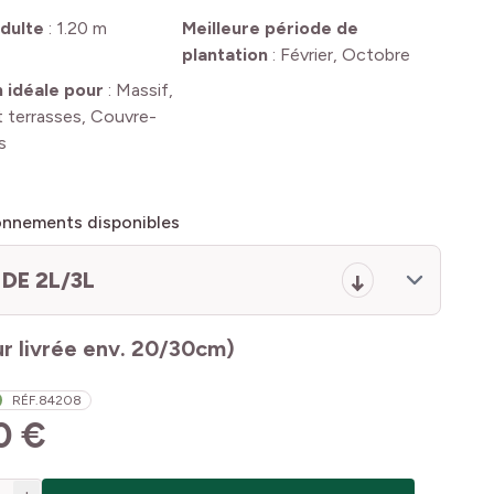
dulte
:
1.20 m
Meilleure période de
plantation
:
Février, Octobre
n idéale pour
:
Massif,
t terrasses, Couvre-
s
onnements disponibles
DE 2L/3L
r livrée env. 20/30cm)
RÉF.
84208
0 €