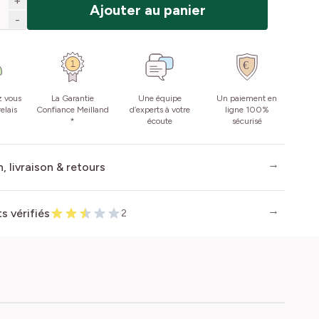
+
Ajouter au panier
-
z vous
La Garantie
Une équipe
Un paiement en
elais
Confiance Meilland
d’experts à votre
ligne 100%
*
écoute
sécurisé
, livraison & retours
ts vérifiés
2