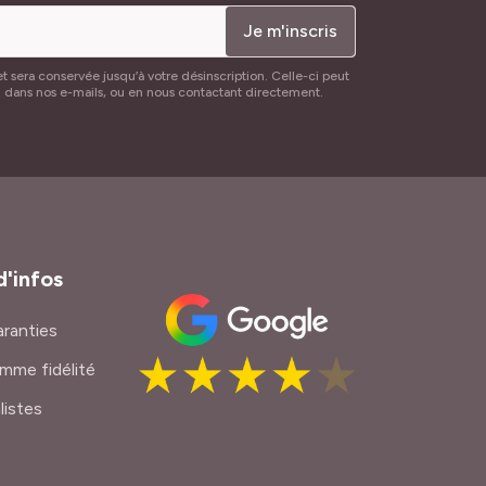
Je m'inscris
t sera conservée jusqu’à votre désinscription. Celle-ci peut
n dans nos e-mails, ou en nous contactant directement.
d'infos
ranties
mme fidélité
listes