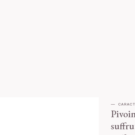
CARACT
Pivoin
suffru