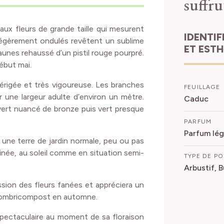
suffru
 aux fleurs de grande taille qui mesurent
IDENTIFICATION
légèrement ondulés revêtent un sublime
ET EST
unes rehaussé d’un pistil rouge pourpré.
début mai.
 érigée et très vigoureuse. Les branches
FEUILLAGE
une largeur adulte d’environ un mètre.
Caduc
 vert nuancé de bronze puis vert presque
PARFUM
Parfum lég
 une terre de jardin normale, peu ou pas
inée, au soleil comme en situation semi-
TYPE DE P
Arbustif, 
ssion des fleurs fanées et appréciera un
 Lombricompost
en automne.
 spectaculaire au moment de sa floraison