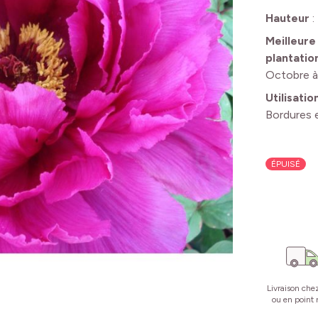
Hauteur
:
Meilleure
plantatio
Octobre 
Utilisatio
Bordures e
ÉPUISÉ
Livraison che
ou en point r