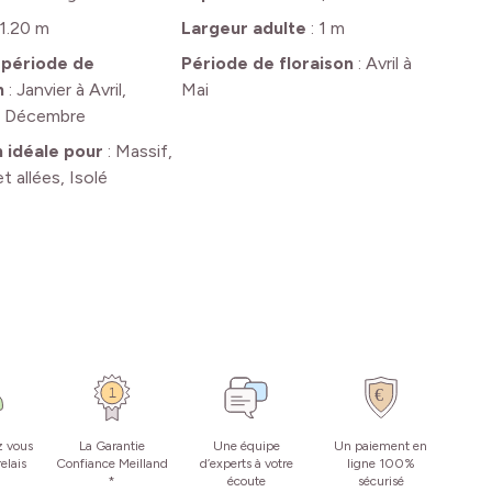
1.20 m
Largeur adulte
:
1 m
 période de
Période de floraison
:
Avril à
n
:
Janvier à Avril,
Mai
à Décembre
n idéale pour
:
Massif,
t allées, Isolé
z vous
La Garantie
Une équipe
Un paiement en
elais
Confiance Meilland
d’experts à votre
ligne 100%
*
écoute
sécurisé