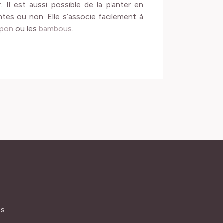
 Il est aussi possible de la planter en
ntes ou non. Elle s’associe facilement à
apon
ou les
bambous
.
és