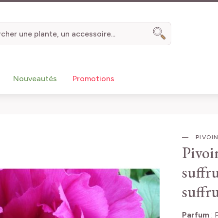
Chercher
Nouveautés
Promotions
PIVOIN
Pivoi
suffr
suffr
Parfum
: