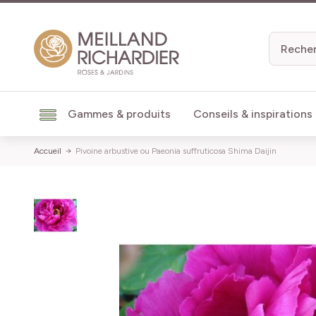
Aller au contenu
Gammes & produits
Conseils & inspirations
Accueil
Pivoine arbustive ou Paeonia suffruticosa Shima Daijin