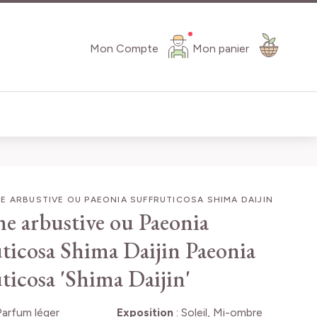
Mon Compte
Mon panier
E ARBUSTIVE OU PAEONIA SUFFRUTICOSA SHIMA DAIJIN
ne arbustive ou Paeonia
uticosa Shima Daijin
Paeonia
uticosa 'Shima Daijin'
Parfum léger
Exposition
:
Soleil, Mi-ombre