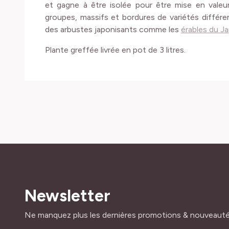
et gagne à être isolée pour être mise en valeur.
groupes, massifs et bordures de variétés différe
des arbustes japonisants comme les
érables du J
Plante greffée livrée en pot de 3 litres.
Newsletter
Adresse mail
Ne manquez plus les dernières promotions & nouveaut