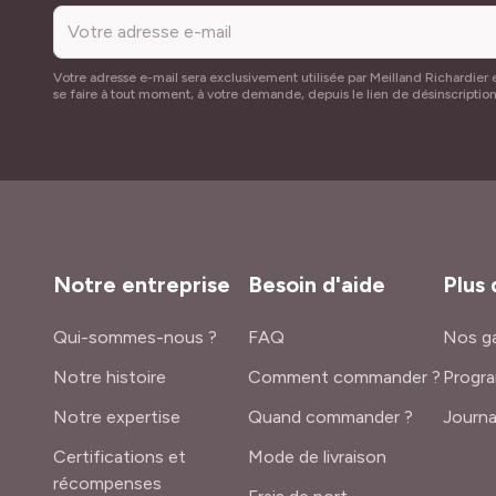
Votre adresse e-mail sera exclusivement utilisée par Meilland Richardier e
se faire à tout moment, à votre demande, depuis le lien de désinscriptio
Notre entreprise
Besoin d'aide
Plus 
Qui-sommes-nous ?
FAQ
Nos ga
Notre histoire
Comment commander ?
Progra
Notre expertise
Quand commander ?
Journa
Certifications et
Mode de livraison
récompenses