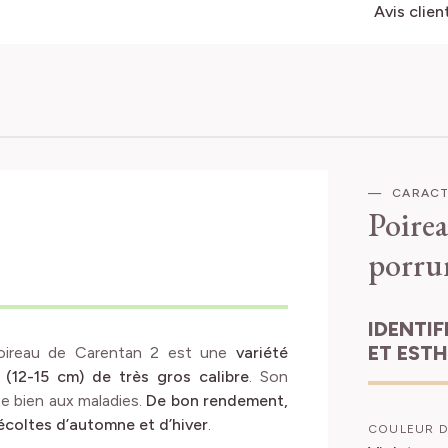
Avis clien
CARACT
Poire
porru
IDENTIFICATION
ET EST
poireau de Carentan 2 est une
variété
 (12-15 cm) de très gros calibre
. Son
ste bien aux maladies.
De bon rendement,
écoltes d’automne et d’hiver
.
COULEUR D