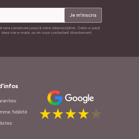
Je m'inscris
t sera conservée jusqu’à votre désinscription. Celle-ci peut
n dans nos e-mails, ou en nous contactant directement.
d'infos
ranties
mme fidélité
listes