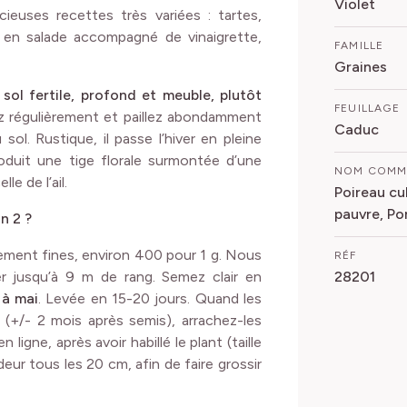
Violet
ieuses recettes très variées : tartes,
, en salade accompagné de vinaigrette,
FAMILLE
Graines
sol fertile, profond et meuble, plutôt
FEUILLAGE
ez régulièrement et paillez abondamment
Caduc
ol. Rustique, il passe l’hiver en pleine
produit une tige florale surmontée d’une
NOM COM
le de l’ail.
Poireau cu
pauvre, Po
n 2 ?
vement fines, environ 400 pour 1 g. Nous
RÉF
 jusqu’à 9 m de rang. Semez clair en
28201
 à mai
. Levée en 15-20 jours. Quand les
 (+/- 2 mois après semis), arrachez-les
 ligne, après avoir habillé le plant (taille
eur tous les 20 cm, afin de faire grossir