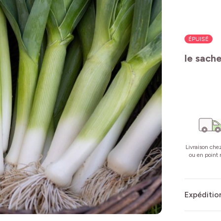
ÉPUISÉ
le sach
Livraison che
ou en point r
Expédition