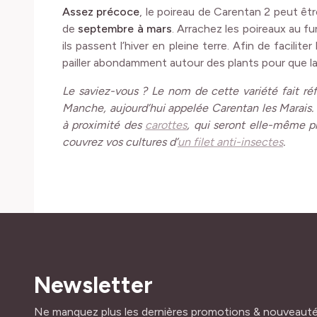
Assez précoce
, le poireau de Carentan 2 peut êtr
de
septembre à mars
. Arrachez les poireaux au f
ils passent l’hiver en pleine terre. Afin de facilit
pailler abondamment autour des plants pour que la
Le saviez-vous ? Le nom de cette variété fait 
Manche, aujourd’hui appelée Carentan les Marais. P
à proximité des
carottes
, qui seront elle-même p
couvrez vos cultures d’
un filet anti-insectes
.
Newsletter
Adresse mail
Ne manquez plus les dernières promotions & nouveaut