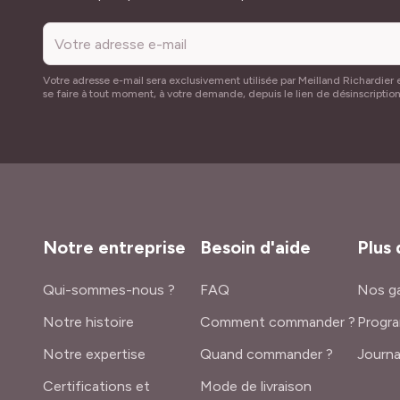
Votre adresse e-mail sera exclusivement utilisée par Meilland Richardier e
se faire à tout moment, à votre demande, depuis le lien de désinscriptio
Notre entreprise
Besoin d'aide
Plus 
Qui-sommes-nous ?
FAQ
Nos ga
Notre histoire
Comment commander ?
Progra
Notre expertise
Quand commander ?
Journa
Certifications et
Mode de livraison