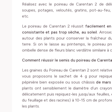
Réalisez avec le poireau de Carentan 2 de délic
soupes, potages, veloutés, gratins, pot-au-feu
etc.
Le poireau de Carentan 2 réussit
facilement en 
consistante et pas trop sèche, au soleil
. Arros
autour des plants pour conserver la fraîcheur du s
terre. Si on le laisse au printemps, le poireau 
ombelle dense de fleurs blanc verdâtre similaire à cel
Comment réussir le semis du poireau de Carenta
Les graines du Poireau de Carentan 2 sont relati
vous proposons le sachet de 4 g pour repiquer
pépinière bien exposée ou sous châssis
de mars
plants ont sensiblement le diamètre d’un crayon
délicatement puis repiquez-les jusqu’aux feuilles, en
du feuillage et des racines) à 10-15 cm de profond
les plants.