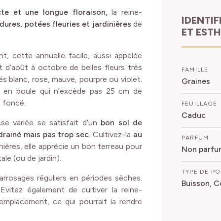
te et une longue floraison,
la reine-
IDENTIFICATION
dures, potées fleuries et jardinières
de
ET EST
nt, cette annuelle facile, aussi appelée
it d’août à octobre de belles fleurs très
FAMILLE
s blanc, rose, mauve, pourpre ou violet.
Graines
t en boule qui n’excède pas 25 cm de
t foncé.
FEUILLAGE
Caduc
sse variée se satisfait d’un
bon sol de
 drainé mais pas trop sec
. Cultivez-la
au
PARFUM
nières, elle apprécie un bon terreau pour
Non parfu
le (ou de jardin).
TYPE DE P
arrosages réguliers en périodes sèches.
Buisson, C
vitez également de cultiver la reine-
mplacement, ce qui pourrait la rendre