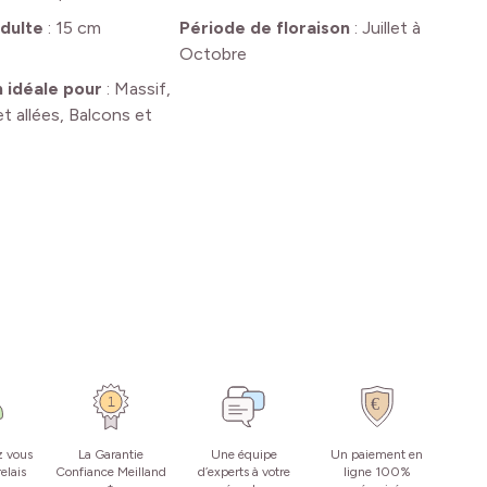
dulte
:
15 cm
Période de floraison
:
Juillet à
Octobre
n idéale pour
:
Massif,
t allées, Balcons et
z vous
La Garantie
Une équipe
Un paiement en
elais
Confiance Meilland
d’experts à votre
ligne 100%