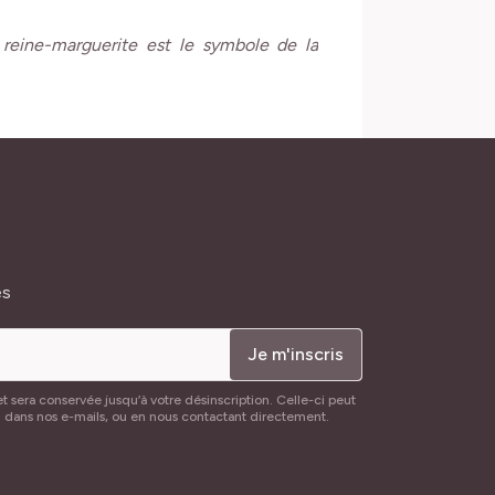
 reine-marguerite est le symbole de la
és
Je m'inscris
t sera conservée jusqu’à votre désinscription. Celle-ci peut
n dans nos e-mails, ou en nous contactant directement.