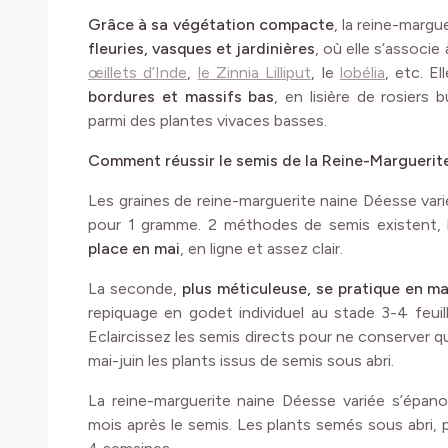
Grâce à sa végétation compacte
, la reine-marg
fleuries, vasques et jardinières
, où elle s’associ
œillets d’Inde
,
le Zinnia Lilliput
, le
lobélia
, etc. E
bordures et massifs bas
, en lisière de rosiers
parmi des plantes vivaces basses.
Comment réussir le semis de la Reine-Marguerit
Les graines de reine-marguerite naine Déesse vari
pour 1 gramme. 2 méthodes de semis existent, l
place en mai
, en ligne et assez clair.
La seconde,
plus méticuleuse, se pratique en mar
repiquage en godet individuel au stade 3-4 feuil
Eclaircissez les semis directs pour ne conserver q
mai-juin les plants issus de semis sous abri.
La reine-marguerite naine Déesse variée s’épan
mois après le semis. Les plants semés sous abri, 