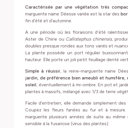
Caractérisée par une végétation très compac
marguerite naine Déesse variée est la star des
bor
fin d’été et d’automne.
A une période où les floraisons d’été ralentisse
Aster de Chine ou
Callistephus chinensis
, produ
doubles presque rondes aux tons variés et nuancé
La plante possède un port régulier buissonnan
hauteur. Elle porte un joli petit feuillage denté ver
Simple à réussir
, la reine-marguerite naine Dée
jardin, de préférence bien ameubli et humifère,
soleil
, éventuellement à mi-ombre. En pot et jardi
plantes à massifs, mélangé avec 1/3 de terre végéta
Facile d’entretien, elle demande simplement des 
Coupez les fleurs fanées au fur et à mesure. E
marguerite plusieurs années de suite au même e
sensible à la fusariose (virus des plantes).