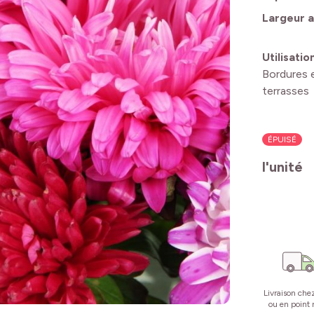
Largeur a
Utilisatio
Bordures e
terrasses
ÉPUISÉ
l'unité
Livraison che
ou en point r