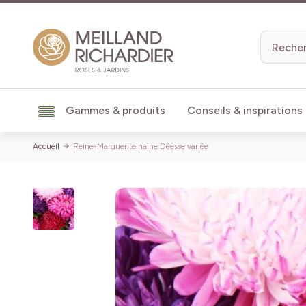
Aller au contenu
Gammes & produits
Conseils & inspirations
Accueil
Reine-Marguerite naine Déesse variée