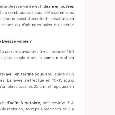
uerite Déesse variée est
idéale en potées
e à de nombreuses fleurs d’été comme les
lle donne aussi d’excellents résultats
en
 buissons ou d’arbustes nains ou insérée
e Déesse variée ?
ée sont relativement fines : environ 450
a plus simple étant le
semis direct en
s-avril en terrine sous abri
, suivie d’un
les. La levée s’effectue en 10-15 jours.
u’un plant tous les 25 cm, et repiquez en
ouit
d’août à octobre
, soit environ 3-4
puis repiqués, sont plus précoces de 2 à