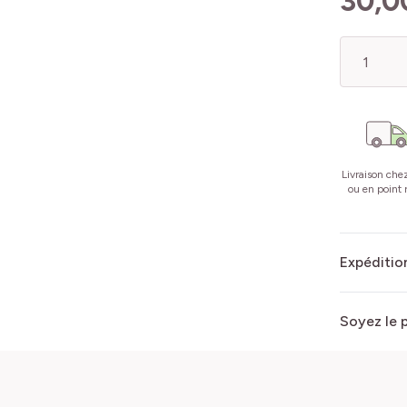
30,0
Quantité
Livraison che
ou en point r
Expédition
Soyez le 