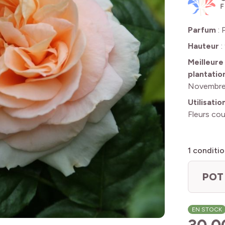
Parfum
:
Hauteur
:
Meilleure
plantatio
Novembr
Utilisatio
Fleurs co
1
conditio
POT 
EN STOCK