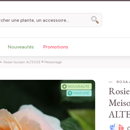
Chercher
Nouveautés
Promotions
Rosier buisson ALTESSE ® Meisomage
ROSA 
★
NOUVEAUTÉ
Rosie
⚘
PARFUMÉ
Meis
ALTE