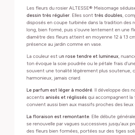
Les fleurs du rosier ALTESSE® Meisomage séduise
dessin très régulier
. Elles sont
très doubles
, com
disposés en coupe turbinée dans la tradition des 
long, bien formé, puis s’ouvre lentement en une f
diamètre des fleurs atteint en moyenne 12 à 13 cm
présence au jardin comme en vase.
La couleur est u
n rose tendre et lumineux
, nuancé
ton évoque la soie poudrée ou le pétale frais d’un
souvent une tonalité légèrement plus soutenue, cr
harmonieux, jamais criard.
Le parfum est léger à modéré
. Il développe des n
accents
anisés et réglissés
qui accompagnent la fl
convient aussi bien aux massifs proches des lieux
La floraison est remontante
. Elle débute général
se renouvelle par vagues successives jusqu’aux p
des fleurs bien formées, portées sur des tiges sol