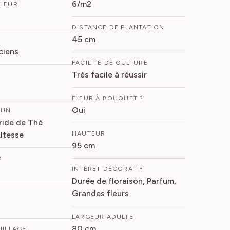
6/m2
FLEUR
DISTANCE DE PLANTATION
45 cm
ciens
FACILITÉ DE CULTURE
Très facile à réussir
FLEUR À BOUQUET ?
Oui
MUN
ride de Thé
ltesse
HAUTEUR
95 cm
R
INTÉRÊT DÉCORATIF
Durée de floraison, Parfum,
Grandes fleurs
LARGEUR ADULTE
80 cm
UILLAGE