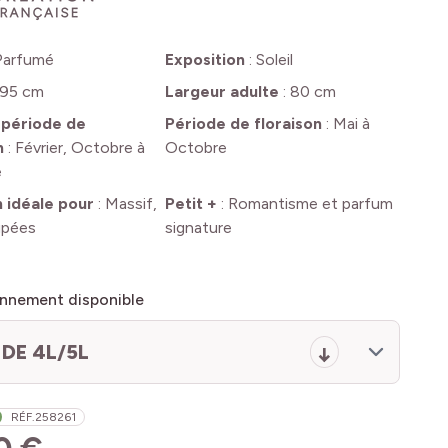
Parfumé
Exposition
:
Soleil
95 cm
Largeur adulte
:
80 cm
 période de
Période de floraison
:
Mai à
n
:
Février, Octobre à
Octobre
e
n idéale pour
:
Massif,
Petit +
:
Romantisme et parfum
upées
signature
nnement disponible
DE 4L/5L
RÉF.
258261