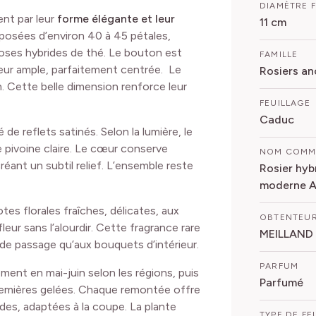
DIAMÈTRE 
nt par leur
forme élégante et leur
11 cm
posées d’environ 40 à 45 pétales,
roses hybrides de thé. Le bouton est
FAMILLE
leur ample, parfaitement centrée. Le
Rosiers an
. Cette belle dimension renforce leur
FEUILLAGE
Caduc
 de reflets satinés. Selon la lumière, le
e pivoine claire. Le cœur conserve
NOM COM
éant un subtil relief. L’ensemble reste
Rosier hyb
moderne A
otes florales fraîches, délicates, aux
OBTENTEU
eur sans l’alourdir. Cette fragrance rare
MEILLAND
 de passage qu’aux bouquets d’intérieur.
PARFUM
ement en mai-juin selon les régions, puis
Parfumé
remières gelées. Chaque remontée offre
ides, adaptées à la coupe. La plante
TYPE DE FE