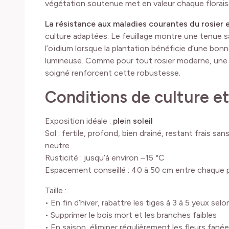
végétation soutenue met en valeur chaque florais
La résistance aux maladies courantes du rosier
culture adaptées. Le feuillage montre une tenue s
l’oïdium lorsque la plantation bénéficie d’une bon
lumineuse. Comme pour tout rosier moderne, une su
soigné renforcent cette robustesse.
Conditions de culture et
Exposition idéale :
plein soleil
Sol : fertile, profond, bien drainé, restant frais s
neutre
Rusticité : jusqu’à environ –15 °C
Espacement conseillé : 40 à 50 cm entre chaque 
Taille :
• En fin d’hiver, rabattre les tiges à 3 à 5 yeux selo
• Supprimer le bois mort et les branches faibles
• En saison, éliminer régulièrement les fleurs fané