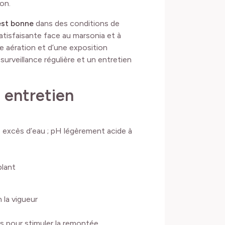
on.
 est bonne
dans des conditions de
atisfaisante face au marsonia et à
ne aération et d’une exposition
rveillance régulière et un entretien
 entretien
ans excès d’eau ; pH légèrement acide à
plant
n la vigueur
es pour stimuler la remontée