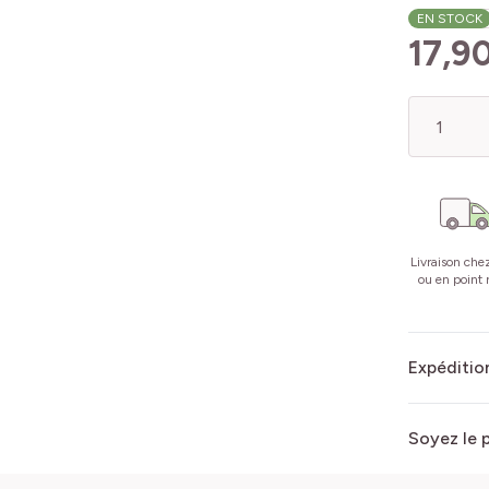
EN STOCK
17,9
Quantité
Livraison che
ou en point r
Expédition
Soyez le 