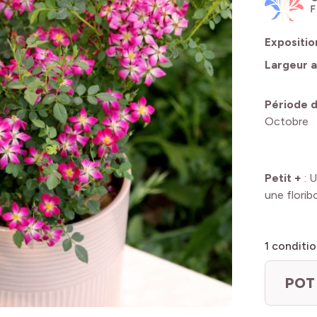
Expositio
Largeur a
Période d
Octobre
Petit +
:
U
une florib
1
conditio
POT 