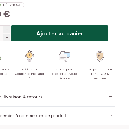
RÉF.
246531
0 €
+
Ajouter au panier
-
z vous
La Garantie
Une équipe
Un paiement en
elais
Confiance Meilland
d’experts à votre
ligne 100%
*
écoute
sécurisé
, livraison & retours
premier à commenter ce produit