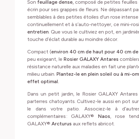
Son
feuillage dense,
composé de petites feuilles 
écrin pour ses grappes de fleurs. Ne dépassant p
semblables à des petites étoiles d'un rose intense 
continuellement et à s’auto-nettoyer, ce mini-ros
entretien
. Que vous le cultiviez en pot, en jardini
touche d’éclat durable au moindre décor.
Compact (
environ 40 cm de haut pour 40 cm de
peu exigeant, le
Rosier GALAXY Antares
comblera
résistance naturelle aux maladies en fait une plan
milieu urbain.
Plantez-le en plein soleil ou à mi-o
effet optimal.
Dans un petit jardin, le Rosier GALAXY Antares 
parterres chatoyants. Cultivez-le aussi en pot sur
le dans votre patio. Associez-le à d’aut
complémentaires : GALAXY®
Naos
, rose te
GALAXY®
Arcturus
aux reflets abricot.