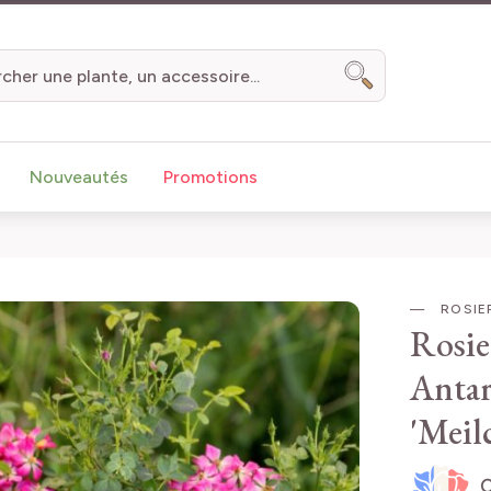
Chercher
Nouveautés
Promotions
ROSIER
Rosi
Antar
'Meil