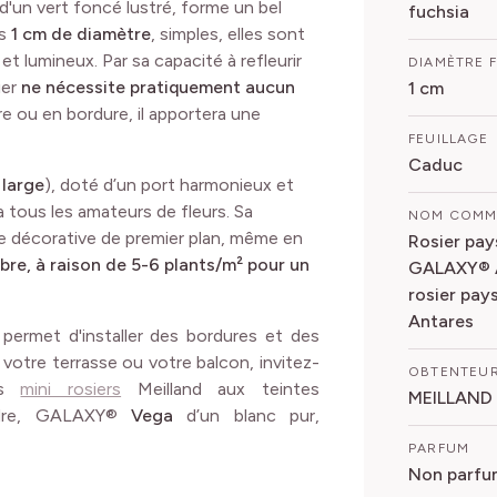
d'un vert foncé lustré, forme un bel
fuchsia
as
1 cm de diamètre
, simples, elles sont
et lumineux. Par sa capacité à refleurir
DIAMÈTRE 
ier
ne nécessite pratiquement aucun
1 cm
ère ou en bordure, il apportera une
FEUILLAGE
Caduc
 large
), doté d’un port harmonieux et
 tous les amateurs de fleurs. Sa
NOM COM
te décorative de premier plan, même en
Rosier pay
mbre, à raison de 5-6 plants/m² pour un
GALAXY® A
rosier pa
Antares
permet d'installer des bordures et des
 votre terrasse ou votre balcon, invitez-
OBTENTEU
res
mini rosiers
Meilland aux teintes
MEILLAND
ndre, GALAXY®
Vega
d’un blanc pur,
PARFUM
Non parfu