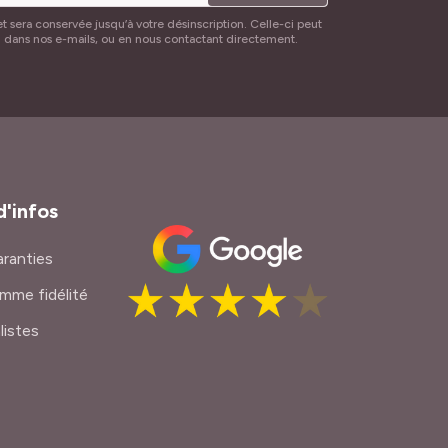
t sera conservée jusqu’à votre désinscription. Celle-ci peut
n dans nos e-mails, ou en nous contactant directement.
d'infos
ranties
mme fidélité
listes