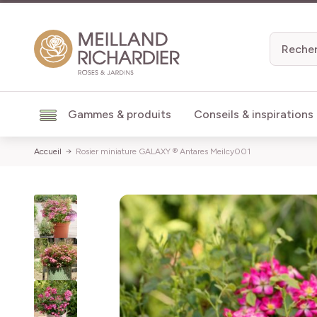
Aller au contenu
Gammes & produits
Conseils & inspirations
Accueil
Rosier miniature GALAXY ® Antares Meilcy001