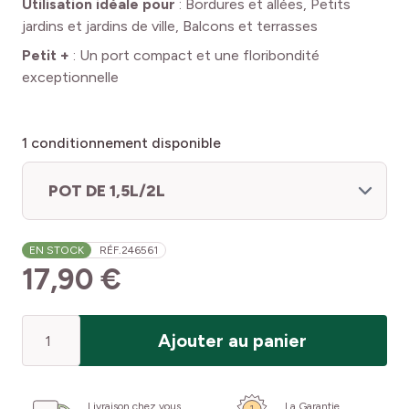
Utilisation idéale pour
:
Bordures et allées, Petits
jardins et jardins de ville, Balcons et terrasses
Petit +
:
Un port compact et une floribondité
exceptionnelle
1
conditionnement disponible
POT DE 1,5L/2L
EN STOCK
RÉF.
246561
17,90 €
Quantité
Ajouter au panier
Livraison chez vous
La Garantie