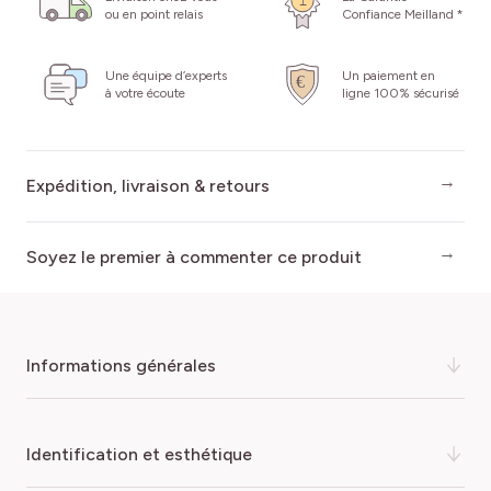
ou en point relais
Confiance Meilland *
Une équipe d’experts
Un paiement en
à votre écoute
ligne 100% sécurisé
Expédition, livraison & retours
Soyez le premier à commenter ce produit
informations générales
Le
mini-rosier
Galaxy Arcturus 'Meilcy004'
resplendit
identification et esthétique
de mai à octobre sous une floraison continue
et pleine