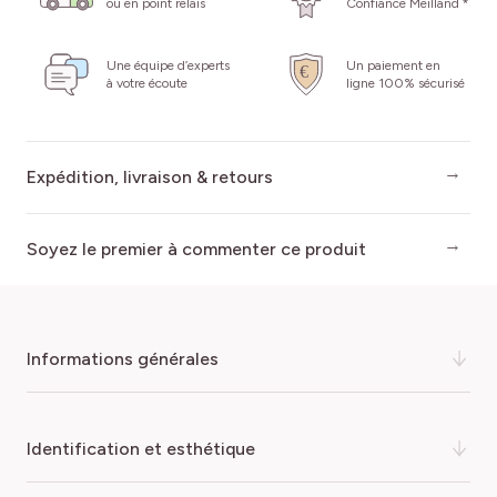
ou en point relais
Confiance Meilland *
Une équipe d’experts
Un paiement en
à votre écoute
ligne 100% sécurisé
Expédition, livraison & retours
Soyez le premier à commenter ce produit
informations générales
Une élégante en version grimpante ! Issu du rosier
identification et esthétique
buisson du même nom, le rosier Grimpant Oriental
PEACE ® Baipeacesar est une variété intemporelle dans