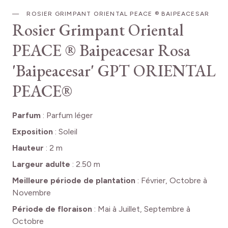
ROSIER GRIMPANT ORIENTAL PEACE ® BAIPEACESAR
Rosier Grimpant Oriental
PEACE ® Baipeacesar
Rosa
'Baipeacesar' GPT ORIENTAL
PEACE®
Parfum
:
Parfum léger
Exposition
:
Soleil
Hauteur
:
2 m
Largeur adulte
:
2.50 m
Meilleure période de plantation
:
Février, Octobre à
Novembre
Période de floraison
:
Mai à Juillet, Septembre à
Octobre