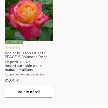
FEUILLAGE
FACILITÉ DE CULTURE
Caduc
Facile à réussir
NOM COMMUN
FLEUR À BOUQUET ?
Rosier hybride de Thé
Oui
OBTENTEUR
EN STOCK
INTÉRÊT DÉCORATIF
Sélection MEILLAND
Durée de floraison, Port architectural, Grandes fleurs
Rosier buisson Oriental
PEACE ® Baipeace
Rosa
PARFUM
Pullman Orient Express®
TYPE DE SOL
Le petit + : Un
Parfum léger
'Baipeace'
incontournable de la
Riche, Tous
maison Meilland
TYPE DE PORT
1 conditionnement disponible
RUSTICITÉ
Tige
25,00 €
Rustique
RÉF
Voir le détail
159591