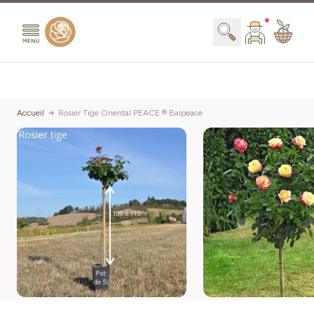
Aller au contenu
Chercher
Accueil
Rosier Tige Oriental PEACE ® Baipeace