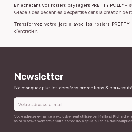
En achetant vos rosiers paysagers PRETTY POLLY®
s
Grâce à des décennies d’expertise dans la création de r
Transformez votre jardin avec les rosiers PRETTY
d’entretien.
Newsletter
Adresse mail
Ne manquez plus les dernières promotions & nouveaut
Votre adresse e-mail sera exclusivement utilisée par Meilland Richardier e
se faire à tout moment, à votre demande, depuis le lien de désinscriptio