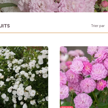
UITS
Trier par
bles