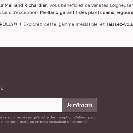
ur
Meilland Richardier
, vous bénéficiez de variétés soigneuse
osiers d’exception,
Meilland garantit des plants sains, vigoure
 POLLY® !
Explorez cette gamme irrésistible et
laissez-vo
és
Je m'inscris
t sera conservée jusqu’à votre désinscription. Celle-ci peut
n dans nos e-mails, ou en nous contactant directement.