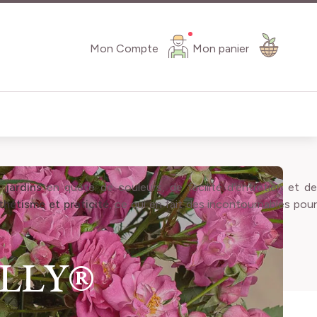
Mon Compte
Mon panier
e jardins
en quête de couleurs, de facilité d’entretien et d
hétisme et praticité
, ce qui en fait des incontournables pou
OLLY®