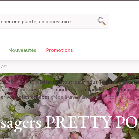
Chercher
Nouveautés
Promotions
LLY®
POLLY®
sont un
véritable atout pour tous les amoureux d
par Meilland,
ces
rosiers
modernes combinent résistance, est
er vos petits espaces
grâce à une plantation en pot.
aysagers PRETTY P