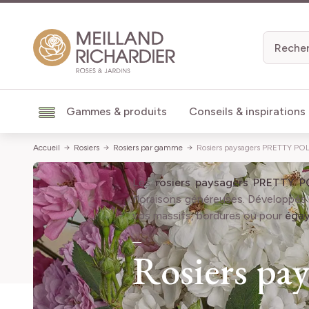
Aller au contenu
Gammes & produits
Conseils & inspirations
Accueil
Rosiers
Rosiers par gamme
Rosiers paysagers PRETTY PO
Les
rosiers paysagers PRETTY 
floraisons généreuses. Développés 
vos massifs, bordures ou pour
égay
Rosiers p