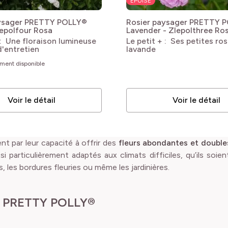
ÉPUISÉ
aysager PRETTY POLLY®
Rosier paysager PRETTY 
lepolfour
Rosa
Lavender - Zlepolthree
Ro
 : Une floraison lumineuse
Le petit + : Ses petites ro
d'entretien
lavande
ement disponible
Voir le détail
Voir le détail
nt par leur capacité à offrir des
fleurs abondantes et doubles
si particulièrement adaptés aux climats difficiles, qu’ils soi
s, les bordures fleuries ou même les jardinières.
rs PRETTY POLLY®