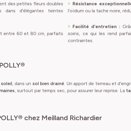
t des petites fleurs doubles
Résistance exceptionnell
s dans d'élégantes teintes
l’oïdium ou la tache noire, ré
Facilité d’entretien :
Grâ
 entre 60 et 80 cm, parfaits
soins, ce qui les rend parfa
contraintes.
Y POLLY®
u
soleil
, dans un
sol bien drainé
. Un apport de terreau et d’engr
emaines
, surtout par temps sec, pour assurer leur reprise. La
ta
POLLY® chez Meilland Richardier