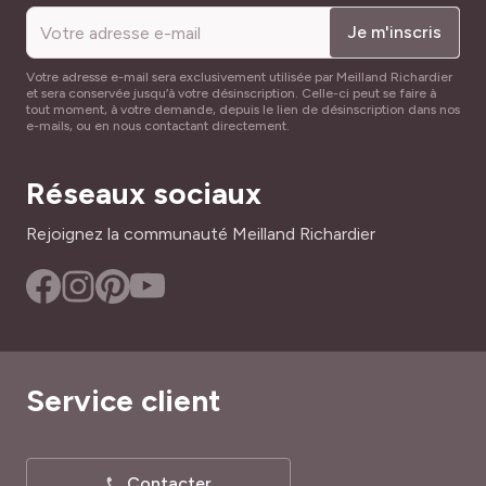
craint ni maladies ni parasites. Une fois planté, vous
Je m'inscris
pouvez l’oublier. Il ne vous en voudra pas…
Où planter l’orpin des rochers ?
Votre adresse e-mail sera exclusivement utilisée par Meilland Richardier
et sera conservée jusqu’à votre désinscription. Celle-ci peut se faire à
tout moment, à votre demande, depuis le lien de désinscription dans nos
Plante de rocaille par excellence,
l’orpin des rochers
e-mails, ou en nous contactant directement.
décore aussi
talus secs
,
murets
,
joints de dallage
et
jardin de graviers
. C’est un excellent choix pour la
Réseaux sociaux
végétalisation des toits
. Il s’harmonise naturellement
avec d’autres sédums rampants et les diverses plantes
Rejoignez la communauté Meilland Richardier
vivaces rampantes pour rocailles.
Ce robuste sédum garnit aussi
vasques et auges peu
profondes
pour embellir balcons et terrasses.
Service client
Contacter