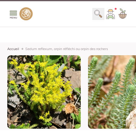
Aller au contenu
Chercher
Accueil
Sedum reflexum, orpin réfléchi ou orpin des rochers