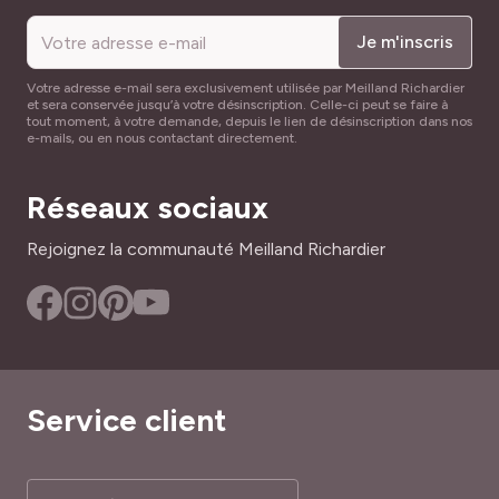
Semis des graines de tomate : février à mai.
NOM COMMUN
Je m'inscris
HAUTEUR
Tomate, Pomme d'amour
1.20 m
Récolte : juillet à octobre.
Votre adresse e-mail sera exclusivement utilisée par Meilland Richardier
Sachet de 1,5g.
et sera conservée jusqu’à votre désinscription. Celle-ci peut se faire à
RÉF
LARGEUR ADULTE
tout moment, à votre demande, depuis le lien de désinscription dans nos
22331
e-mails, ou en nous contactant directement.
40 cm
PÉRIODE DE RÉCOLTE
Réseaux sociaux
Juillet à Octobre
Rejoignez la communauté Meilland Richardier
PÉRIODE DE SEMIS
Février à Mai
TYPE DE SOL
Riche, Tous
Service client
RUSTICITÉ
Peu rustique