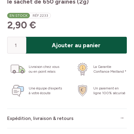
le sachet de 650 graines (2g)
EN STOCK
RÉF.
2233
2,90 €
Quantité
Ajouter au panier
Livraison chez vous
La Garantie
ou en point relais
Confiance Meilland *
Une équipe d’experts
Un paiement en
à votre écoute
ligne 100% sécurisé
Expédition, livraison & retours