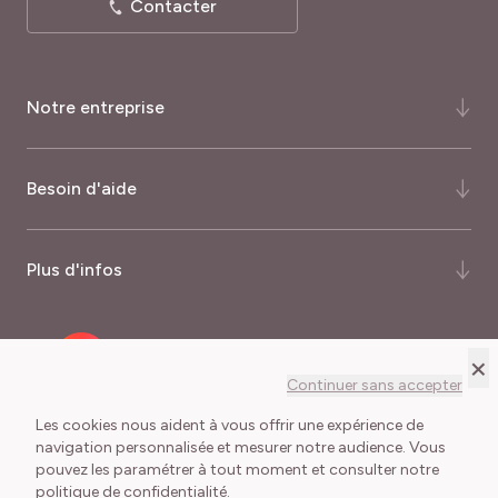
Contacter
Notre entreprise
Qui-sommes-nous ?
Besoin d'aide
Notre histoire
Notre expertise
FAQ
Plus d'infos
Certifications et récompenses
Comment commander ?
Palmarès du magazine Capital
Quand commander ?
Nos garanties
×
Recrutement
Mode de livraison
Programme fidélité
Continuer sans accepter
Meilland International
Frais de port
Journalistes
Les cookies nous aident à vous offrir une expérience de
navigation personnalisée et mesurer notre audience. Vous
Délais de livraison
pouvez les paramétrer à tout moment et consulter notre
Conditions Générales de Vente
Mentions légales
Lexique du jardinier
politique de confidentialité.