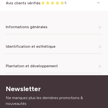
Avis clients vérifiés
5
informations générales
Cette variété à la forme particulière, poussant en
identification et esthétique
grappe, est vigoureuse et productive tout au long de
l’été.
COULEUR DE LA FLEUR
plantation et développement
Hormis dans le Sud de la France, les semis de tomates
Jaune
doivent se faire sous abri. Arroser copieusement pour
maintenir le sol frais, sans mouiller le feuillage pour éviter
FAMILLE
le risque de maladies.
ARROSAGE
Graines
Newsletter
Normal
La variété Roma possède un port déterminé, il est
Adresse mail
Ne manquez plus les dernières promotions &
FEUILLAGE
indispensable de la pailler avec par exemple du film
FACILITÉ DE CULTURE
Caduc
nouveautés
plastique.
Très facile à réussir