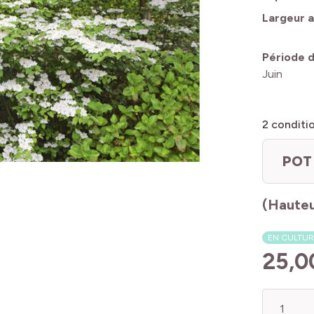
Largeur a
Période d
Juin
2
conditi
POT 
(Hauteu
EN CULTUR
25,0
Quantité