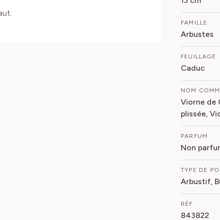
13 cm
aut.
FAMILLE
Arbustes
FEUILLAGE
Caduc
NOM COM
Viorne de 
plissée, Vi
PARFUM
Non parfu
TYPE DE P
Arbustif, 
RÉF
843822