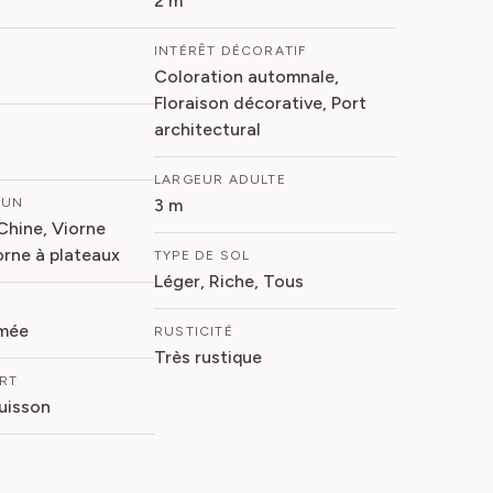
2 m
INTÉRÊT DÉCORATIF
Coloration automnale,
Floraison décorative, Port
architectural
LARGEUR ADULTE
MUN
3 m
Chine, Viorne
orne à plateaux
TYPE DE SOL
Léger, Riche, Tous
mée
RUSTICITÉ
Très rustique
ORT
Buisson