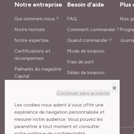
Notre entreprise
Besoin d'aide
Plus 
Qui-sommes-nous ?
FAQ
Nos ga
Notre histoire
Comment commander ?
Progra
Notre expertise
Quand commander ?
Journa
Certifications et
Mode de livraison
récompenses
Frais de port
Palmarès du magazine
Délais de livraison
Capital
Lexique du jardinier
×
Recrutement
Continuer sans accepter
Meilland International
Les cookies nous aident à vous offrir une
expérience de navigation personnalisée et
mesurer notre audience. Vous pouvez les
paramétrer à tout moment et consulter
notre politique de confidentialité.