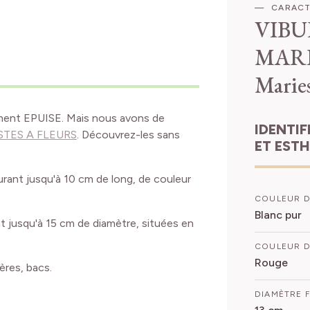
CARACT
VIB
MARI
Maries
ment EPUISE. Mais nous avons de
IDENTIFICATION
USTES A FLEURS
. Découvrez-les sans
ET EST
urant jusqu'à 10 cm de long, de couleur
COULEUR D
Blanc pur
t jusqu'à 15 cm de diamètre, situées en
COULEUR D
Rouge
gères, bacs.
DIAMÈTRE 