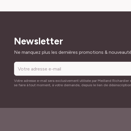
Newsletter
Adresse mail
Ne manquez plus les dernières promotions & nouveaut
Votre adresse e-mail sera exclusivement utilisée par Meilland Richardier e
se faire à tout moment, à votre demande, depuis le lien de désinscriptio