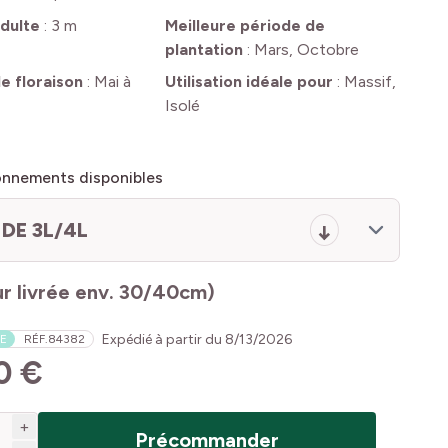
dulte
:
3 m
Meilleure période de
plantation
:
Mars, Octobre
e floraison
:
Mai à
Utilisation idéale pour
:
Massif,
Isolé
onnements disponibles
DE 3L/4L
r livrée env. 30/40cm)
Expédié à partir du
8/13/2026
E
RÉF.
84382
0 €
+
Précommander