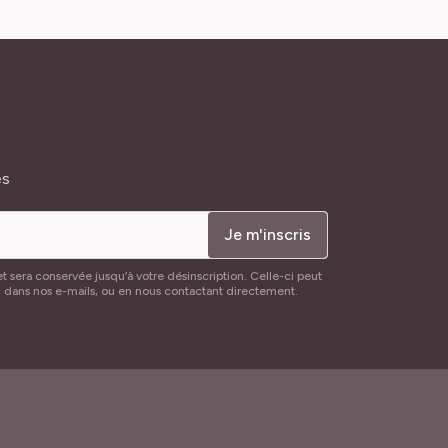
és
Je m'inscris
t sera conservée jusqu’à votre désinscription. Celle-ci peut
n dans nos e-mails, ou en nous contactant directement.