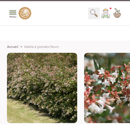
Aller au contenu
Chercher
Accueil
Abélia à grandes fleurs