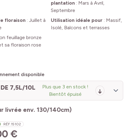
plantation
:
Mars à Avril,
Septembre
e floraison
:
Juillet à
Utilisation idéale pour
:
Massif,
e
Isolé, Balcons et terrasses
on feuillage bronze
t sa floraison rose
nnement disponible
DE 7,5L/10L
Plus que 3 en stock !
Bientôt épuisé
r livrée env. 130/140cm)
RÉF.
15102
00 €