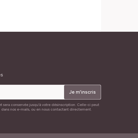
és
Je m'inscris
t sera conservée jusqu’à votre désinscription. Celle-ci peut
n dans nos e-mails, ou en nous contactant directement.