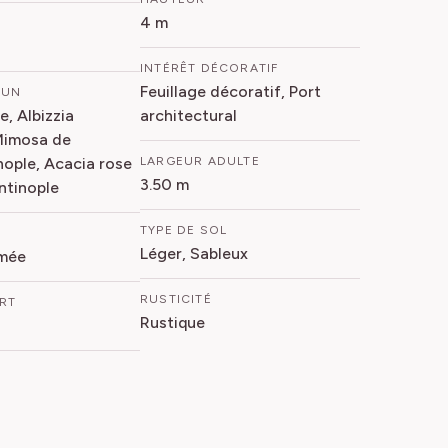
4 m
INTÉRÊT DÉCORATIF
Feuillage décoratif, Port
MUN
e, Albizzia
architectural
imosa de
ople, Acacia rose
LARGEUR ADULTE
3.50 m
ntinople
TYPE DE SOL
Léger, Sableux
mée
RUSTICITÉ
ORT
Rustique