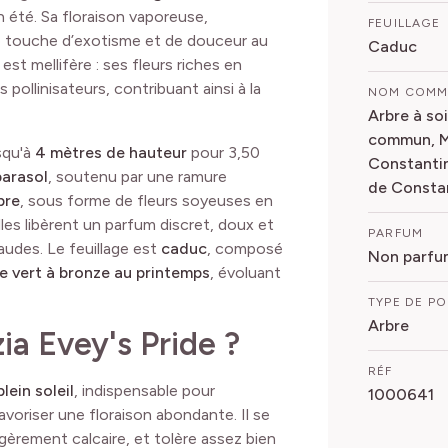
n été. Sa floraison vaporeuse,
FEUILLAGE
e touche d’exotisme et de douceur au
Caduc
est mellifère : ses fleurs riches en
s pollinisateurs, contribuant ainsi à la
NOM COM
Arbre à soi
commun, M
usqu'à
4 mètres de hauteur
pour 3,50
Constantin
parasol
, soutenu par une ramure
de Consta
bre
, sous forme de fleurs soyeuses en
Elles libèrent un parfum discret, doux et
PARFUM
audes. Le feuillage est
caduc
, composé
Non parfu
te vert à bronze au printemps
, évoluant
TYPE DE P
Arbre
ia Evey's Pride ?
RÉF
lein soleil
, indispensable pour
1000641
favoriser une floraison abondante. Il se
égèrement calcaire, et tolère assez bien