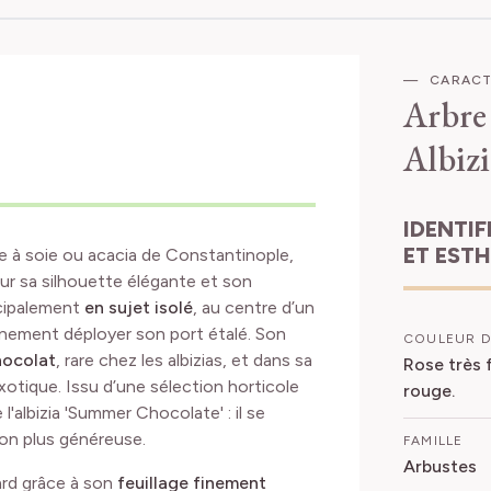
CARACT
Arbre 
Albizi
IDENTIFICATION
ET EST
re à soie ou acacia de Constantinople,
our sa silhouette élégante et son
incipalement
en sujet isolé
, au centre d’un
einement déployer son port étalé. Son
COULEUR D
hocolat
, rare chez les albizias, et dans sa
Rose très 
 exotique. Issu d’une sélection horticole
rouge.
l'albizia 'Summer Chocolate' : il se
ison plus généreuse.
FAMILLE
Arbustes
gard grâce à son
feuillage finement