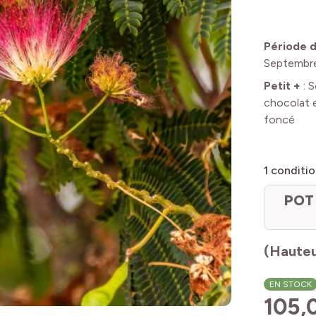
Période d
Septembr
Petit +
:
S
chocolat e
foncé
1
conditio
POT 
(Hauteu
EN STOCK
105,