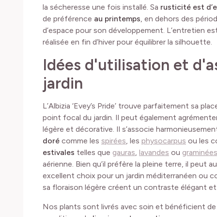
la sécheresse une fois installé. Sa
rusticité est d’
de préférence
au printemps
, en dehors des pério
d’espace pour son développement. L’entretien est 
réalisée en fin d’hiver pour équilibrer la silhouette.
Idées d'utilisation et d'
jardin
L’Albizia ‘Evey’s Pride’ trouve parfaitement sa pla
point focal du jardin. Il peut également agrémente
légère et décorative. Il s’associe harmonieuseme
doré
comme les
spirées
, les
physocarpus
ou les co
estivales
telles que
gauras
,
lavandes
ou
graminées
aérienne. Bien qu’il préfère la pleine terre, il peut a
excellent choix pour un jardin méditerranéen ou c
sa floraison légère créent un contraste élégant et
Nos plants sont livrés avec soin et bénéficient d