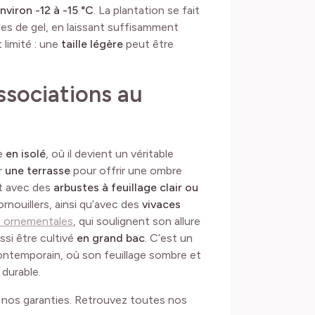
environ -12 à -15 °C
. La plantation se fait
des de gel, en laissant suffisamment
limité : une
taille légère
peut être
associations au
ce
en isolé
, où il devient un véritable
r
une terrasse
pour offrir une ombre
nt avec des
arbustes à feuillage clair ou
rnouillers, ainsi qu’avec des
vivaces
 ornementales
, qui soulignent son allure
ussi être cultivé
en grand bac
. C’est un
ontemporain, où son feuillage sombre et
 durable.
e nos garanties. Retrouvez toutes nos