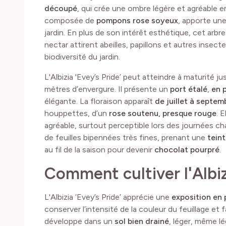
découpé
, qui crée une ombre légère et agréable e
composée de
pompons rose soyeux
, apporte un
jardin. En plus de son intérêt esthétique, cet arbre 
nectar attirent abeilles, papillons et autres insecte
biodiversité du jardin.
L'Albizia 'Evey’s Pride’ peut atteindre à maturité j
mètres d’envergure. Il présente un
port étalé
,
en 
élégante. La floraison apparaît
de juillet à septem
houppettes, d’un
rose soutenu, presque rouge
. 
agréable, surtout perceptible lors des journées ch
de feuilles bipennées très fines, prenant une
tein
au fil de la saison pour devenir
chocolat pourpré
.
Comment cultiver l'Albiz
L'Albizia ‘Evey’s Pride’ apprécie une
exposition en p
conserver l’intensité de la couleur du feuillage et 
développe dans un
sol bien drainé
, léger, même l