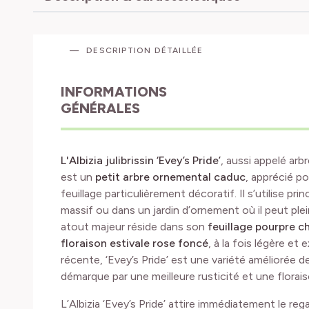
DESCRIPTION DÉTAILLÉE
INFORMATIONS
GÉNÉRALES
L'Albizia julibrissin ‘Evey’s Pride’
, aussi appelé arb
est un
petit
arbre ornemental caduc
, apprécié p
feuillage particulièrement décoratif. Il s’utilise pr
massif ou dans un jardin d’ornement où il peut pl
atout majeur réside dans son
feuillage pourpre c
floraison estivale rose foncé
, à la fois légère et
récente, ‘Evey’s Pride’ est une variété améliorée de 
démarque par une meilleure rusticité et une flora
L’Albizia ‘Evey’s Pride’ attire immédiatement le re