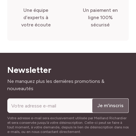
Une équipe
Un paiement en
d’experts à
ligne 100%
votre écoute
sécurisé
Newsletter
Adresse mail
Ne manquez plus les dernières promotions &
nouveautés
Je m'inscris
Votre adresse e-mail sera exclusivement utilisée par Meilland Richardier
et sera conservée jusqu’à votre désinscription. Celle-ci peut se faire à
tout moment, à votre demande, depuis le lien de désinscription dans nos
e-mails, ou en nous contactant directement.