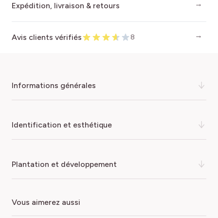
Expédition, livraison & retours
Avis clients vérifiés
8
informations générales
Poirier à fruit allongé, jaune à maturité, de très bonne
identification et esthétique
qualité gustative. Poire à chair fine, fondante, très
juteuse et parfumée
. Peut se conserver plusieurs mois.
Récolte et maturité mi-septembre/mi-octobre. Variétés
COULEUR DE LA FLEUR
plantation et développement
pollinisatrices :
Williams
et
Doyenne du Comice
. Mise à
Blanc rosé
fruits environ 3 à 5 ans après plantation.
COULEUR DU FRUIT
ARROSAGE
vous aimerez aussi
Livré sans motte
(racines nues). Différentes formes
Vert
Important
disponibles :