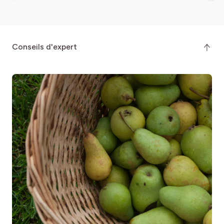
Arbre
Riche, Tous
Tous nos conseils pour réussir ses poiriers,
c'est par là !
RÉF
RUSTICITÉ
79054
Très rustique
conseils d'expert