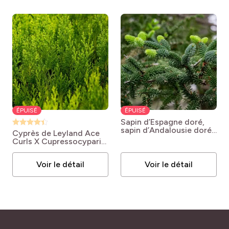
ÉPUISÉ
ÉPUISÉ
Sapin d’Espagne doré,
sapin d’Andalousie doré
Cyprès de Leyland Ace
ou Abies pinsapo ‘Aurea’
Curls
X Cupressocyparis
Abies nordmanniana
leylandii 'Ace Curls'
Aurea
Voir le détail
Voir le détail