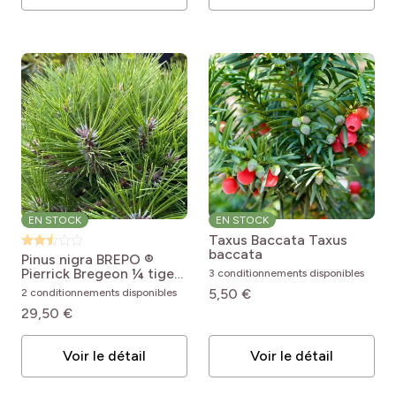
EN STOCK
EN STOCK
Taxus Baccata
Taxus
baccata
Pinus nigra BREPO ®
Pierrick Bregeon ¼ tige
3 conditionnements disponibles
Pinus nigra Brégeon®
5,50 €
2 conditionnements disponibles
(Brepo)
29,50 €
Voir le détail
Voir le détail