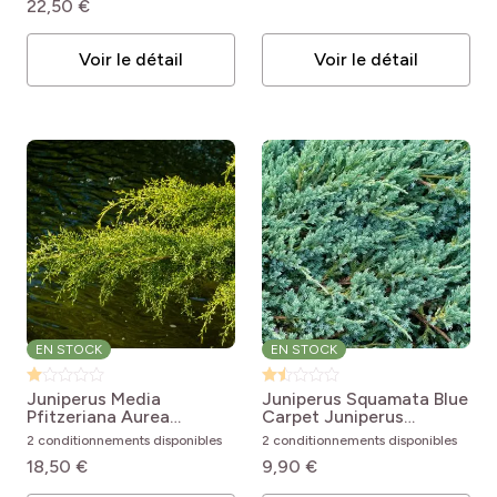
22,50 €
pro
obtusa Aurora
(6)
Balcons et terrasses
pro
(4)
Zone 9b (-3.9 à -1.1°C)
pro
(4)
Haies
pro
(2)
Voir le détail
Voir le détail
Zone 10a (-1.1 à +1.7°C)
pro
(5)
Couvre-sol et talus
pro
(2)
Zone 10b (+1.7 à +4.4°C)
EN STOCK
EN STOCK
Juniperus Media
Juniperus Squamata Blue
Pfitzeriana Aurea
Carpet
Juniperus
Juniperus x media
squamata Blue Carpet
2 conditionnements disponibles
2 conditionnements disponibles
Pfitzeriana Aurea
18,50 €
9,90 €