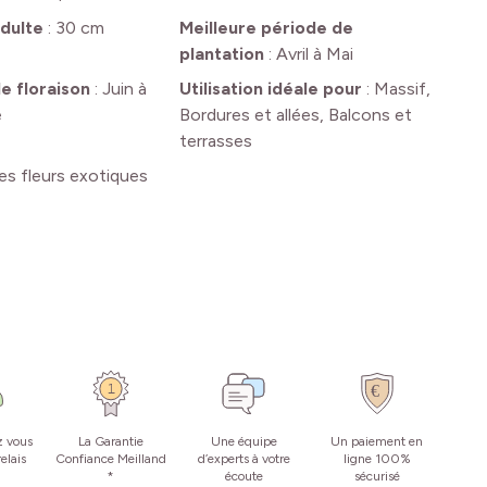
dulte
:
30 cm
Meilleure période de
plantation
:
Avril à Mai
e floraison
:
Juin à
Utilisation idéale pour
:
Massif,
e
Bordures et allées, Balcons et
terrasses
es fleurs exotiques
z vous
La Garantie
Une équipe
Un paiement en
elais
Confiance Meilland
d’experts à votre
ligne 100%
*
écoute
sécurisé