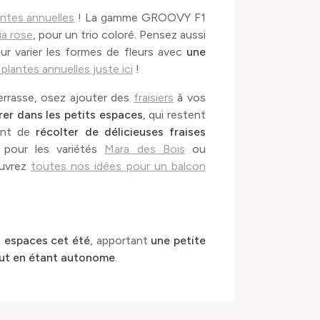
antes annuelles
! La gamme GROOVY F1
a rose
, pour un trio coloré. Pensez aussi
r varier les formes de fleurs avec
une
lantes annuelles juste ici
!
errasse, osez ajouter des
fraisiers
à vos
rer dans les petits espaces
, qui restent
ent de
récolter de délicieuses fraises
 pour les variétés
Mara des Bois
ou
ouvrez
toutes nos idées pour un balcon
 espaces cet été
, apportant
une petite
ut en étant autonome
.