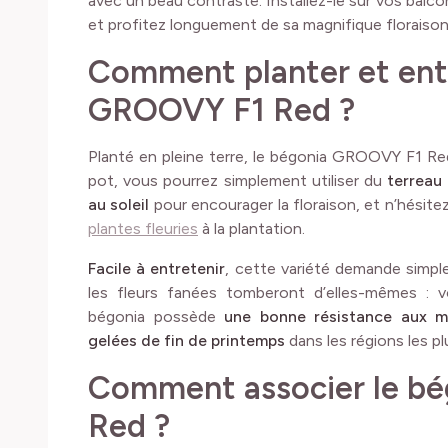
avec un beau contraste. Installez-le sur vos balcon
et profitez longuement de sa magnifique floraison
Comment planter et ent
GROOVY F1 Red ?
Planté en pleine terre, le bégonia GROOVY F1 Re
pot, vous pourrez simplement utiliser du
terreau 
au soleil
pour encourager la floraison, et n’hésitez
plantes fleuries
à la plantation.
Facile à entretenir
, cette variété demande simp
les fleurs fanées tomberont d’elles-mêmes : v
bégonia possède
une bonne résistance aux m
gelées de fin de printemps
dans les régions les plu
Comment associer le b
Red ?