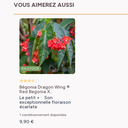
VOUS AIMEREZ AUSSI
EN STOCK
Bégonia Dragon Wing ®
Red
Begonia X
semperflorens Dragon
Le petit + : Son
Wing® rouge
exceptionnelle floraison
écarlate
1 conditionnement disponible
9,90 €