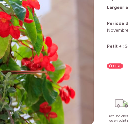
Largeur a
Période d
Novembr
Petit +
:
S
ÉPUISÉ
Livraison che
ou en point r