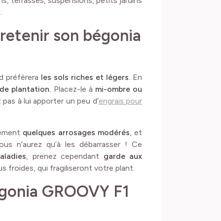
s, terrasses, suspensions, petits jardins
.
retenir son bégonia
d préfèrera
les sols riches et légers
. En
de plantation.
Placez-le à
mi-ombre ou
 pas à lui apporter un peu d’
engrais pour
lement
quelques arrosages modérés
, et
ous n’aurez qu’à les débarrasser ! Ce
aladies
, prenez cependant
garde aux
s froides, qui fragiliseront votre plant.
égonia GROOVY F1