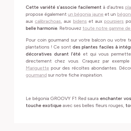
Cette variété s’associe facilement
à d’autres
pl
propose également
un bégonia jaune
et un
bégoni
aux
calibrachoas
, aux
bidens
et aux
pourpiers
pou
belle harmonie
. Retrouvez
toute notre gamme de p
Pour coin gourmand sur votre balcon ou votre t
plantations ! Ce sont
des plantes faciles à intég
décoratives durant l’été
et qui vous permett
directement chez vous. Craquez par exemple
Mariguette
pour des récoltes abondantes. Déc
gourmand
sur notre fiche inspiration.
Le bégonia GROOVY F1 Red saura
enchanter vos
touche exotique
avec ses belles fleurs rouges,
to