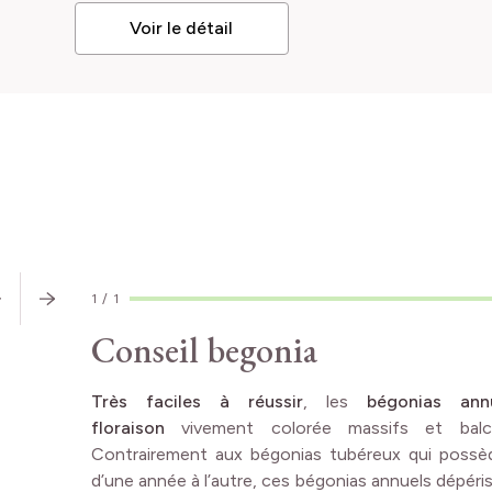
Voir le détail
CONSEILS
D'EXPERT
1
/
1
Conseil begonia
Très faciles à réussir
, les
bégonias ann
floraison
vivement colorée massifs et ba
Contrairement aux bégonias tubéreux qui possè
d’une année à l’autre, ces bégonias annuels dépéris