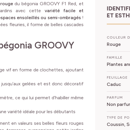
 rouge
du bégonia GROOVY F1 Red, et
IDENTIFICATION
jardins avec cette
variété facile et
ET EST
 espaces ensoleillés ou semi-ombragés
!
es fleuries, il forme de belles cascades
COULEUR D
u bégonia GROOVY
Rouge
FAMILLE
Plantes an
ouge vif en forme de clochettes, ajoutant
FEUILLAGE
uin jusqu’aux gelées et est donc décoratif
Caduc
amètre, ce qui lui permet d’habiller même
PARFUM
Non parfu
une variété idéale pour les débutants
TYPE DE P
ment en valeurs ses belles fleurs rouges
Coussin, 