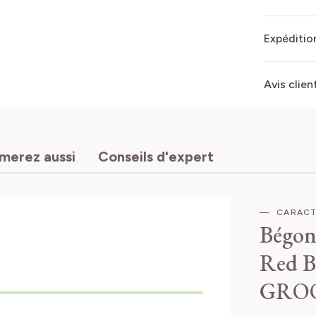
Expédition
Avis clien
imerez aussi
Conseils d'expert
CARACT
Bégon
Red
B
GROO