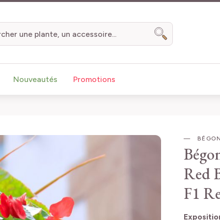
Chercher
Nouveautés
Promotions
BÉGONI
Bégon
Red
F1 R
Expositio