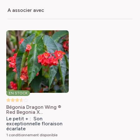
a associer avec
EN STOCK
Bégonia Dragon Wing ®
Red
Begonia X
semperflorens Dragon
Le petit + : Son
Wing® rouge
exceptionnelle floraison
écarlate
1 conditionnement disponible