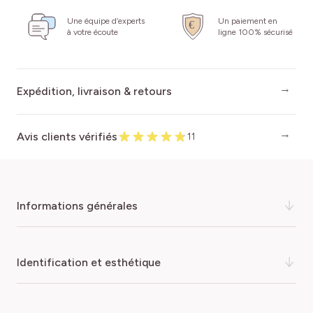
Une équipe d’experts
Un paiement en
à votre écoute
ligne 100% sécurisé
Expédition, livraison & retours
Avis clients vérifiés
11
informations générales
Superbe liane volubile à floraison tardive, le Podranea
identification et esthétique
ricasoliana, appelé couramment bignone rose ou liane
orchidée, est une plante grimpante exubérante. Ses
trompettes spectaculaires délicatement parfumées