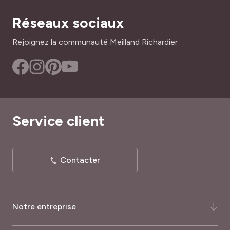
tiers de terreau pour plantes méditerranéennes.
Réseaux sociaux
La rusticité du Podranea ricasoliana reste toute
relative
, même s’il peut tolérer des gelées de l’ordre de
Rejoignez la communauté Meilland Richardier
-7°C
en sol drainé. N’oubliez pas de pailler abondamment
son pied pour le préserver du gel, et couvrez-le au besoin
d’un voile d’hivernage.
Pour les plantes cultivées en pot, il est plus facile de les
rentrez l’hiver dans un local très lumineux, frais et hors
Service client
gel, comme une véranda non chauffée ou une serre
froide. Si, malgré ces précautions, ses lianes dépérissent
sous l’effet du gel, la bignone rose repart de sa souche au
printemps.
Contacter
Sinon, son entretien courant se limite à des
arrosages
réguliers en périodes sèches
, notamment pour les
plantes en pot. Pensez à lui apporter un peu d’engrais
Notre entreprise
pour rosiers et arbustes à fleurs au dosage préconisé sur
l’emballage. En mars, taillez au besoin pour limiter son