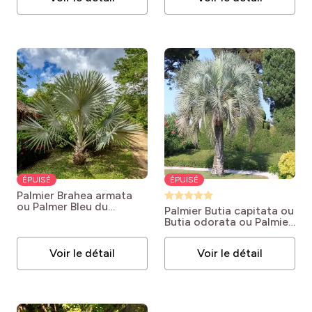
pro
(1)
L'intérieur
ÉPUISÉ
ÉPUISÉ
Palmier Brahea armata
ou Palmer Bleu du
Palmier Butia capitata ou
Mexique
Brahea armata
Butia odorata ou Palmier
abricot
Butia capitata
syn. Butia odorata
Voir le détail
Voir le détail