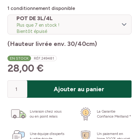
1
conditionnement disponible
POT DE 3L/4L
Plus que 7 en stock !
Bientôt épuisé
(Hauteur livrée env. 30/40cm)
EN STOCK
RÉF.
249481
28,00 €
Quantité
Ajouter au panier
Livraison chez vous
La Garantie
ou en point relais
Confiance Meilland *
Une équipe d’experts
Un paiement en
à votre écoute
ligne 100% sécurisé