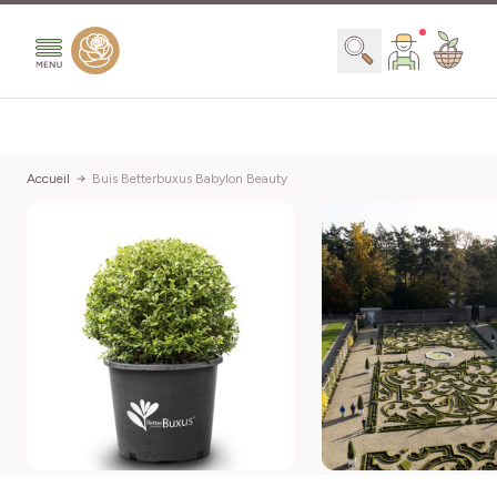
Aller au contenu
Chercher
Accueil
Buis Betterbuxus Babylon Beauty