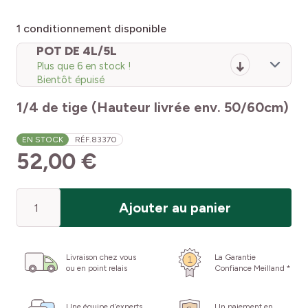
1
conditionnement disponible
POT DE 4L/5L
Plus que 6 en stock !
Bientôt épuisé
1/4 de tige (Hauteur livrée env. 50/60cm)
EN STOCK
RÉF.
83370
52,00 €
Quantité
Ajouter au panier
Livraison chez vous
La Garantie
ou en point relais
Confiance Meilland *
Une équipe d’experts
Un paiement en