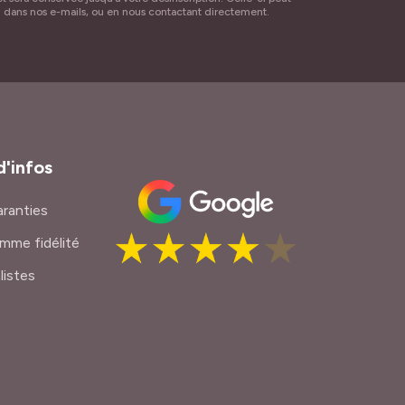
n dans nos e-mails, ou en nous contactant directement.
d'infos
ranties
mme fidélité
listes