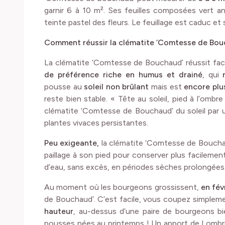
garnir 6 à 10 m². Ses feuilles composées vert a
teinte pastel des fleurs. Le feuillage est caduc e
Comment réussir la clématite ‘Comtesse de Bou
La clématite ‘Comtesse de Bouchaud’ réussit fa
de préférence riche en humus et drainé
, qui
pousse au
soleil non brûlant
mais est
encore plu
reste bien stable. « Tête au soleil, pied à l’ombr
clématite ‘Comtesse de Bouchaud’ du soleil par 
plantes vivaces persistantes.
Peu exigeante,
la clématite ‘Comtesse de Bouch
paillage à son pied pour conserver plus facilement
d’eau, sans excès, en périodes sèches prolongées
Au moment où les bourgeons grossissent,
en fév
de Bouchaud’. C’est facile, vous coupez simplem
hauteur
, au-dessus d’une paire de bourgeons bie
pousses nées au printemps ! Un apport de Lombr