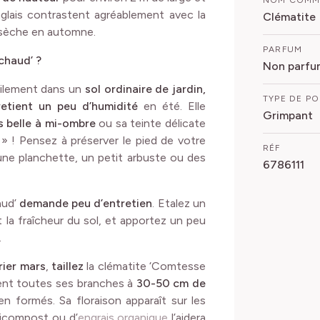
NOM COM
nglais contrastent agréablement avec la
Clématite
t sèche en automne.
PARFUM
chaud’ ?
Non parfu
cilement dans un
sol ordinaire de jardin,
TYPE DE P
retient un peu d’humidité
en été. Elle
Grimpant
s belle à mi-ombre
ou sa teinte délicate
e » ! Pensez à préserver le pied de votre
RÉF
une planchette, un petit arbuste ou des
6786111
aud’
demande peu d’entretien
. Etalez un
 la fraîcheur du sol, et apportez un peu
.
rier mars
,
taillez
la clématite ‘Comtesse
ent toutes ses branches à
30-50 cm de
n formés. Sa floraison apparaît sur les
icompost ou d’
engrais organique
l’aidera