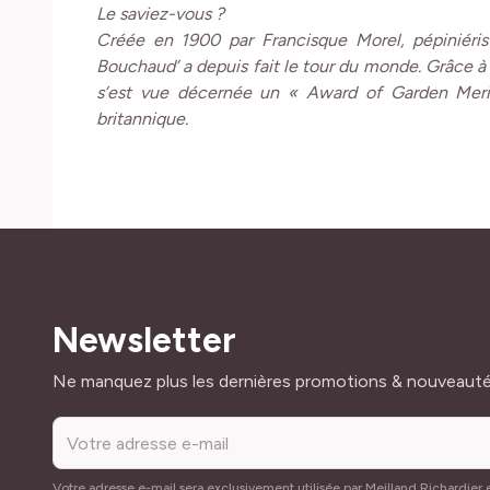
Le saviez-vous ?
Créée en 1900 par Francisque Morel, pépiniéris
Bouchaud’ a depuis fait le tour du monde. Grâce à sa
s’est vue décernée un « Award of Garden Merit 
britannique.
Newsletter
Adresse mail
Ne manquez plus les dernières promotions & nouveaut
Votre adresse e-mail sera exclusivement utilisée par Meilland Richardier e