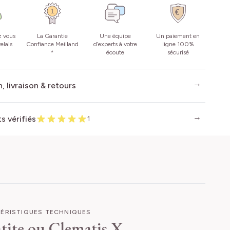
z vous
La Garantie
Une équipe
Un paiement en
elais
Confiance Meilland
d’experts à votre
ligne 100%
*
écoute
sécurisé
, livraison & retours
ts vérifiés
1
ÉRISTIQUES TECHNIQUES
tite ou Clematis X