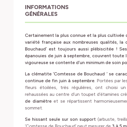
INFORMATIONS
GÉNÉRALES
Certainement la plus connue et la plus cultivée 
variété française aux nombreuses qualités, la
Bouchaud’ est toujours aussi plébiscitée ! Ses
épanouies de juin à septembre, couvrent toute la
vigoureuse se contente d’un minimum de soin pou
La clématite ‘Comtesse de Bouchaud ‘ se caract
continue de fin juin à septembre
. Portées par l
fleurs étoilées, très régulières, ont choisi u
rehaussées au centre d’un toupet d’étamines crè
de diamètre
et se répartissent harmonieusemen
sommet.
Se hissant seule sur son support
(arbuste, treill
‘Comtesse de Bouchaud’ peut mesurer de
3 à 5 