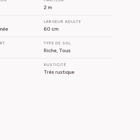
MUN
HAUTEUR
2 m
LARGEUR ADULTE
mée
60 cm
ORT
TYPE DE SOL
Riche, Tous
RUSTICITÉ
Très rustique