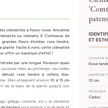
'Comt
paten
des clématites à fleurs roses. Ancienne
IDENTIFICATION
 clématite ou clematis X ‘Comtesse de
ET EST
 grandes fleurs étoilées rose tendre,
 plante. Facile à vivre, cette clématite
r offrir un maximum d’effet !
COULEUR D
érisée par une longue floraison quasi
Rose tendre
es pousses nées au printemps, ses belles
n
délicat rose tendre à reflets lilas
,
DIAMÈTRE 
me. Elles atteignent environ
10 à 15 cm
10 cm
t de la base de la plante jusqu’à son
FEUILLAGE
Caduc
age, grillage, colonne, etc.), la clématite
m de hauteur
pour environ 2 m de large et