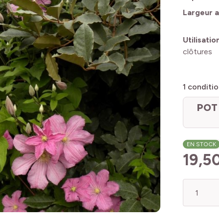
Largeur a
Utilisatio
clôtures
1
conditio
POT 
EN STOCK
19,5
Quantité