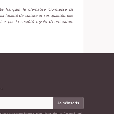
te français, le clématite ‘Comtesse de
 facilité de culture et ses qualités, elle
» par la société royale d’horticulture
és
Je m'inscris
t sera conservée jusqu’à votre désinscription. Celle-ci peut