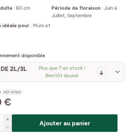
dulte
:
60 cm
Période de floraison
:
Juin à
Juillet, Septembre
n idéale pour
:
Murs et
nnement disponible
DE 2L/3L
Plus que 7 en stock !
Bientôt épuisé
RÉF.
67861
0 €
+
Ajouter au panier
-