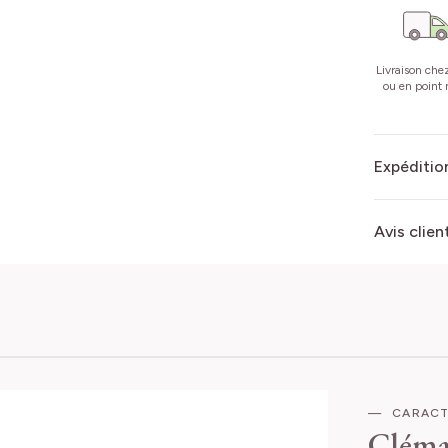
Livraison che
ou en point r
Expédition
Avis clien
CARACT
Cléma