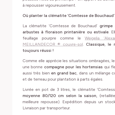
à repousser vigoureusement.
Où planter la clématite ‘Comtesse de Bouchaud’
La clématite ‘Comtesse de Bouchaud’
grimpe
arbustes à floraison printanière ou estivale
. E
feuillage pourpre comme le
Weigelia ‘Alexa
MEILLANDECOR ® couvre-sol
.
Classique, le
toujours réussi !
Comme elle apprécie les situations ombragées, l
une bonne
compagne pour les hortensias
qui fl
aussi très bien
en grand bac
, dans un mélange c
et de terreau pour plantation à parts égales.
Livrée en pot de 3 litres, le clématite ‘Comte
moyenne 80/120 cm selon la saison,
(retaill
meilleure repousse). Expédition depuis un stock
Livraison par transporteur.