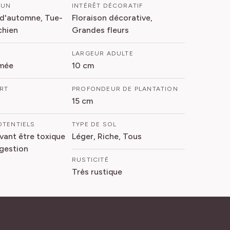
MUN
INTÉRÊT DÉCORATIF
 d'automne, Tue-
Floraison décorative,
chien
Grandes fleurs
LARGEUR ADULTE
mée
10 cm
ORT
PROFONDEUR DE PLANTATION
15 cm
OTENTIELS
TYPE DE SOL
vant être toxique
Léger, Riche, Tous
ngestion
RUSTICITÉ
Très rustique