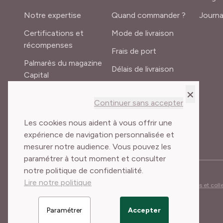
Notre expertise
Quand commander ?
Journa
Certifications et
Mode de livraison
récompenses
Frais de port
Palmarès du magazine
Délais de livraison
Capital
Lexique du jardinier
×
Recrutement
Continuer sans accepter
Meilland International
Les cookies nous aident à vous offrir une
expérience de navigation personnalisée et
mesurer notre audience. Vous pouvez les
paramétrer à tout moment et consulter
notre politique de confidentialité.
Lire notre politique
Conditions Générales de Vente
Mentions légales
Cookies et col
Paramétrer
Accepter