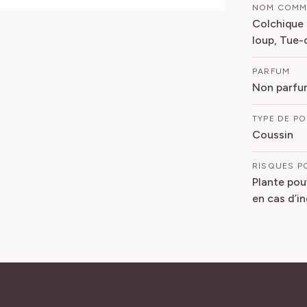
NOM COM
Colchique
loup, Tue-
PARFUM
Non parfu
TYPE DE P
Coussin
RISQUES P
Plante pou
en cas d’i