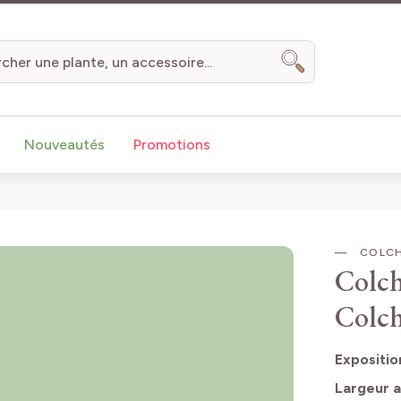
Chercher
Nouveautés
Promotions
COLCH
Colch
Colc
Expositio
Largeur a