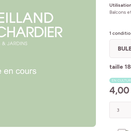
Utilisatio
Balcons et
1
conditio
BUL
taille 1
EN CULTUR
4,00
Quantité