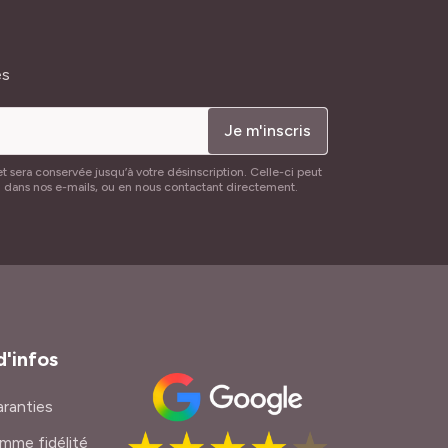
és
Je m'inscris
t sera conservée jusqu’à votre désinscription. Celle-ci peut
n dans nos e-mails, ou en nous contactant directement.
d'infos
ranties
mme fidélité