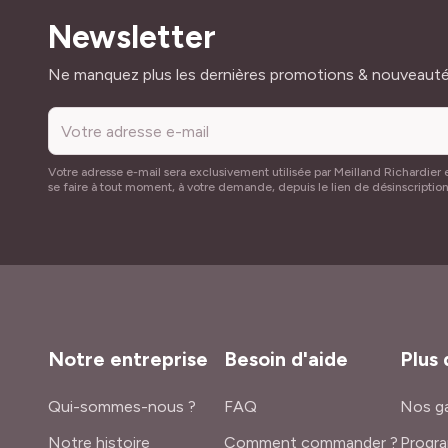
Newsletter
Adresse mail
Ne manquez plus les dernières promotions & nouveaut
Votre adresse e-mail sera exclusivement utilisée par Meilland Richardier e
se faire à tout moment, à votre demande, depuis le lien de désinscriptio
Notre entreprise
Besoin d'aide
Plus 
Qui-sommes-nous ?
FAQ
Nos ga
Notre histoire
Comment commander ?
Progra