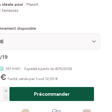
n idéale pour
:
Massif,
 terrasses
nnement disponible
BE
8/19
Expédié à partir du
8/15/2026
E
RÉF.
81497
 €
l'unité, vendu par 3 soit 12,00 €
+
Précommander
-