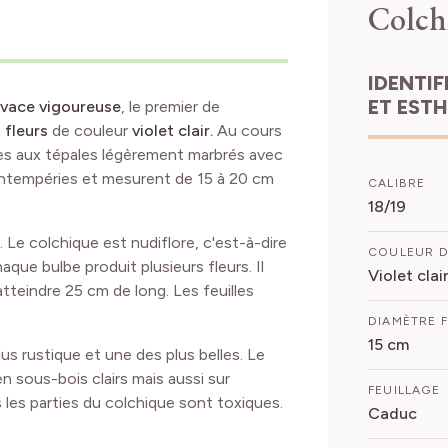
Colch
IDENTIFICATION
ET EST
ivace vigoureuse
, le premier de
fleurs
de couleur
violet clair.
Au cours
ées aux tépales légèrement marbrés avec
 intempéries et mesurent de 15 à 20 cm
CALIBRE
18/19
 Le colchique est nudiflore, c'est-à-dire
COULEUR D
aque bulbe produit plusieurs fleurs. Il
Violet clai
atteindre 25 cm de long. Les feuilles
DIAMÈTRE 
15 cm
s rustique et une des plus belles. Le
en sous-bois clairs mais aussi sur
FEUILLAGE
les parties du colchique sont toxiques.
Caduc