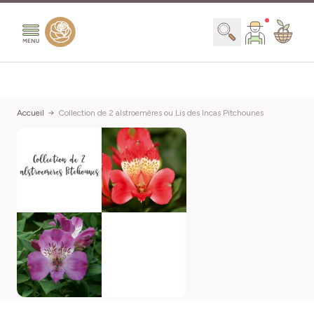
Aller au contenu
Chercher
Accueil
Collection de 2 alstroemères ou Lis des Incas Pitchounes