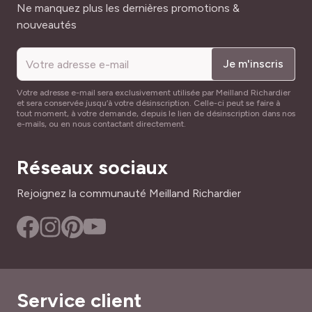
Où planter la collection de 2 Alstroemères Pitchounes ?
Adresse mail
Ne manquez plus les dernières promotions &
nouveautés
Grâce à leur développement réduit,
les lis des Incas
Pitchounes décorent joliment et longtemps
terrasses,
Je m'inscris
balcons, petits jardins, bordures et rocailles
. Ils
s’associent à de nombreuses
plantes annuelles
dans des
Votre adresse e-mail sera exclusivement utilisée par Meilland Richardier
compositions en pot continuellement fleuries, ainsi
et sera conservée jusqu’à votre désinscription. Celle-ci peut se faire à
qu’avec
des
fleurs vivaces
à petit développement
.
tout moment, à votre demande, depuis le lien de désinscription dans nos
e-mails, ou en nous contactant directement.
Le saviez-vous ? La collection d’alstroemères Pitchounes
regroupe des lis des Incas très compacts et florifères aux
Réseaux sociaux
grandes fleurs vivement colorées. Sélectionnées en
région angevine, elles portent des prénoms enfantins et
Rejoignez la communauté Meilland Richardier
joviaux.
Tout savoir sur les alstroemères,
c’est par ici
!
Service client