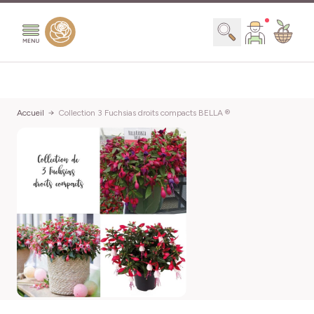
Aller au contenu
Chercher
Accueil
Collection 3 Fuchsias droits compacts BELLA ®