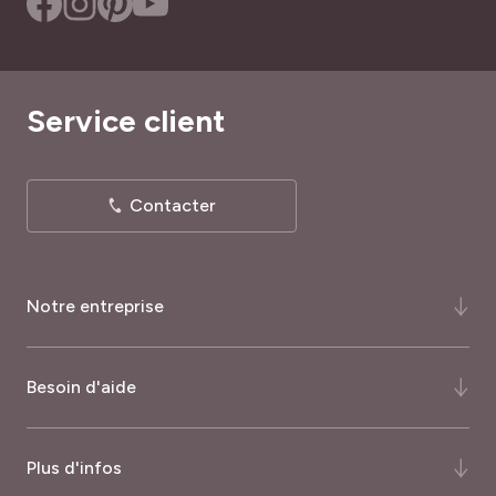
Service client
Contacter
Notre entreprise
Qui-sommes-nous ?
Besoin d'aide
Notre histoire
Notre expertise
FAQ
Plus d'infos
Certifications et récompenses
Comment commander ?