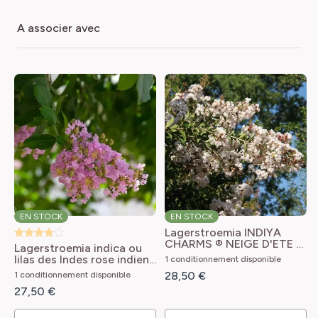
a associer avec
EN STOCK
EN STOCK
Lagerstroemia INDIYA
CHARMS ® NEIGE D'ETE ®
Lagerstroemia indica ou
ou lilas des Indes blanc
lilas des Indes rose indien
1 conditionnement disponible
Lagerstroemia indica
Lagerstroemia indica Rose
28,50 €
1 conditionnement disponible
Neige d'Eté
Indien
27,50 €