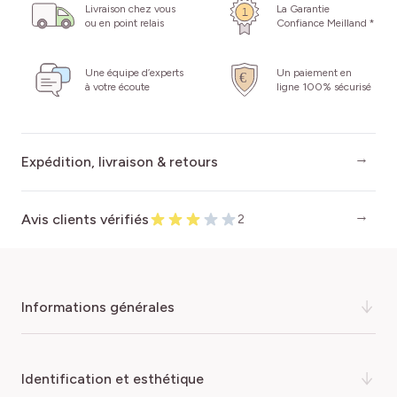
Livraison chez vous
La Garantie
ou en point relais
Confiance Meilland *
Une équipe d’experts
Un paiement en
à votre écoute
ligne 100% sécurisé
Expédition, livraison & retours
Avis clients vérifiés
2
informations générales
Ses fleurs rouge intense réchauffent l’été ! Le
identification et esthétique
Lagerstroemia BRAISE D'ETE ® 'Indybra' ou lilas des