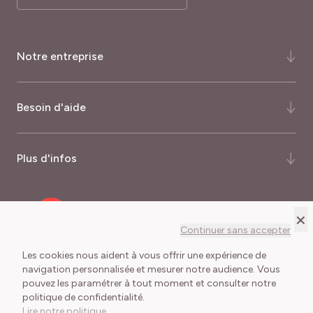
Notre entreprise
Qui-sommes-nous ?
Besoin d'aide
Notre histoire
Notre expertise
FAQ
Plus d'infos
Certifications et récompenses
Comment commander ?
Palmarès du magazine Capital
Quand commander ?
Nos garanties
×
Recrutement
Mode de livraison
Programme fidélité
Continuer sans accepter
Meilland International
Frais de port
Journalistes
Les cookies nous aident à vous offrir une expérience de
navigation personnalisée et mesurer notre audience. Vous
Délais de livraison
pouvez les paramétrer à tout moment et consulter notre
Conditions Générales de Vente
Mentions légales
Lexique du jardinier
politique de confidentialité.
Cookies et collecte des données
Lire notre politique