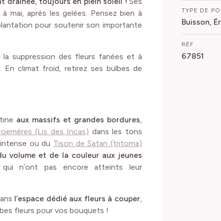
 drainée, toujours en plein soleil !
Ses
TYPE DE P
 à mai, après les gelées. Pensez bien à
Buisson, É
plantation pour soutenir son importante
RÉF
67851
à la suppression des fleurs fanées et à
En climat froid, retirez ses bulbes de
stine
aux massifs et grandes bordures
,
roemères (Lis des Incas)
dans les tons
intense ou du
Tison de Satan (tritoma)
du volume et de la couleur aux jeunes
 qui n’ont pas encore atteints leur
 dans
l’espace dédié aux fleurs à couper
,
rbes fleurs pour vos bouquets !