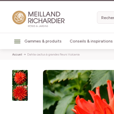
Aller au contenu
Gammes & produits
Conseils & inspirations
Accueil
Dahlia cactus à grandes fleurs Vulcania