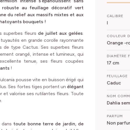
ermillon intense s’épanouissent sans
 robuste au feuillage décoratif vert
ne du relief aux massifs mixtes et aux
CALIBRE
chatoyants bouquets !
I
es superbes fleurs
de juillet aux gelées
.
COULEUR D
t tuyautés en grande corolle rayonnante
Orange -ro
as de type Cactus. Ses superbes fleurs
ement orangé, intense et lumineux, qui
DIAMÈTRE 
excellente tenue, ses fleurs coupées
17 cm
sants
!
FEUILLAGE
Vulcania pousse vite en buisson érigé qui
Caduc
plus. Ses fortes tiges portent un
élégant
 et valorise ses rutilantes fleurs. Toute
NOM COM
.
Dahlia sem
PARFUM
Non parfu
t dans
toute bonne terre de jardin, de