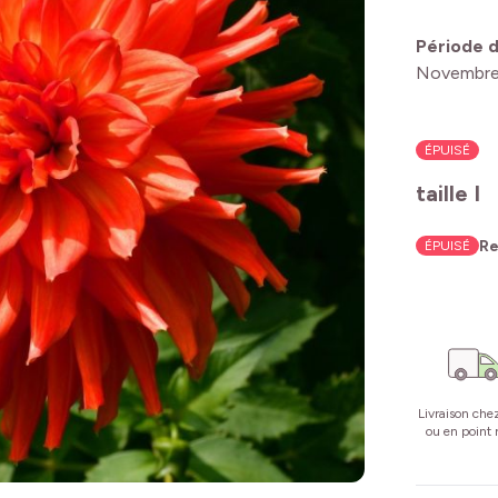
Période d
Novembr
ÉPUISÉ
taille I
Re
ÉPUISÉ
Livraison che
ou en point r