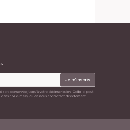
és
Je m'inscris
t sera conservée jusqu’à votre désinscription. Celle-ci peut
n dans nos e-mails, ou en nous contactant directement.