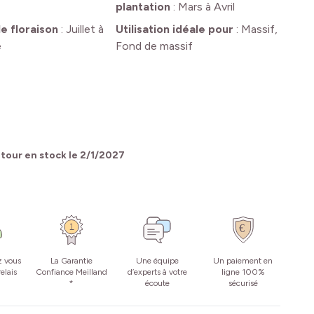
plantation
:
Mars à Avril
e floraison
:
Juillet à
Utilisation idéale pour
:
Massif,
e
Fond de massif
tour en stock le
2/1/2027
z vous
La Garantie
Une équipe
Un paiement en
elais
Confiance Meilland
d’experts à votre
ligne 100%
*
écoute
sécurisé