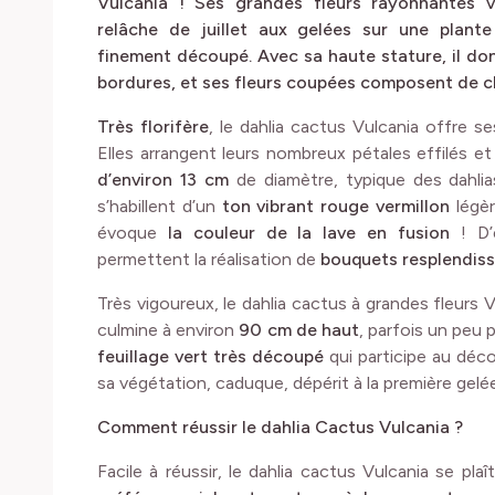
Vulcania ! Ses grandes fleurs rayonnantes v
relâche de juillet aux gelées sur une plante
finement découpé. Avec sa haute stature, il don
bordures, et ses fleurs coupées composent de 
Très florifère
, le dahlia cactus Vulcania offre s
Elles arrangent leurs nombreux pétales effilés e
d’environ 13 cm
de diamètre, typique des dahli
s’habillent d’un
ton vibrant rouge vermillon
légèr
évoque
la couleur de la lave en fusion
! D’
permettent la réalisation de
bouquets resplendis
Très vigoureux, le dahlia cactus à grandes fleurs 
culmine à environ
90 cm de haut
, parfois un peu 
feuillage vert très découpé
qui participe au décor
sa végétation, caduque, dépérit à la première gelée
Comment réussir le dahlia Cactus Vulcania ?
Facile à réussir, le dahlia cactus Vulcania se plaî