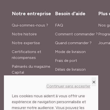
Notre entreprise
Besoin d'aide
Plus 
Qui-sommes-nous ?
FAQ
Nos ga
Notre histoire
Comment commander ?
Progra
Notre expertise
Quand commander ?
Journa
Certifications et
Mode de livraison
récompenses
Frais de port
Palmarès du magazine
Délais de livraison
Capital
Lexique du jardinier
×
Recrutement
Continuer sans accepter
Meilland International
Les cookies nous aident à vous offrir une
expérience de navigation personnalisée et
mesurer notre audience. Vous pouvez les