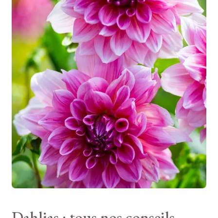
Buisson
Floraison décorative
RÉF
LARGEUR ADULTE
MR-PRODUITCONF_4497
20 cm
PROFONDEUR DE PLANTATION
10 cm
TYPE DE SOL
Tous
RUSTICITÉ
Peu rustique
Dahlias : tous nos conseils