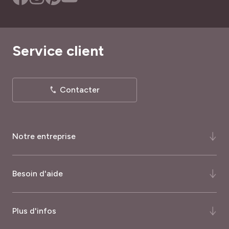
Service client
Contacter
Notre entreprise
Qui-sommes-nous ?
Besoin d'aide
Notre histoire
Notre expertise
FAQ
Plus d'infos
Certifications et récompenses
Comment commander ?