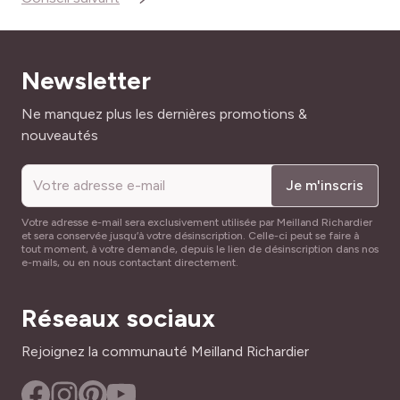
Newsletter
Adresse mail
Ne manquez plus les dernières promotions &
nouveautés
Je m'inscris
Votre adresse e-mail sera exclusivement utilisée par Meilland Richardier
et sera conservée jusqu’à votre désinscription. Celle-ci peut se faire à
tout moment, à votre demande, depuis le lien de désinscription dans nos
e-mails, ou en nous contactant directement.
Réseaux sociaux
Rejoignez la communauté Meilland Richardier