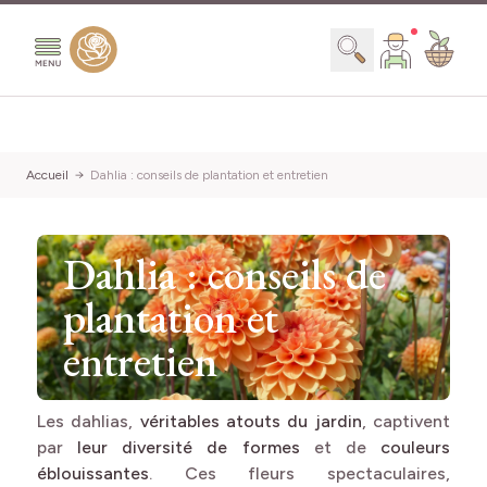
Aller au contenu
Chercher
Accueil
Dahlia : conseils de plantation et entretien
Dahlia : conseils de
plantation et
entretien
Les dahlias,
véritables atouts du jardin
, captivent
par
leur diversité de formes
et de
couleurs
éblouissantes
. Ces fleurs spectaculaires,