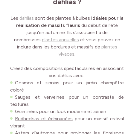
dahlias ?
Les
dahlias
sont des plantes à bulbes
idéales pour la
réalisation de massifs fleuris
du début de l'été
jusqu'en automne. Ils s'associent à de
nombreuses
plantes annuelles
et vous pouvez en
inclure dans les bordures et massifs de
plantes
vivaces
.
Créez des compositions spectaculaires en associant
vos dahlias avec :
Cosmos
et
zinnias
pour un jardin champêtre
coloré
Sauges
et
verveines
pour un contraste de
textures
Graminées
pour un look moderne et aérien
Rudbeckias et échinacées
pour un massif estival
vibrant
Asters d’automne
pour prolonger les floraisons