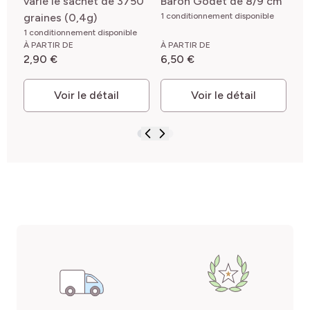
varié le sachet de 3750
Baron Godet de 8/9 cm
Ev
graines (0,4g)
1 conditionnement disponible
3/
1 conditionnement disponible
1 c
À PARTIR DE
À PARTIR DE
À 
2,90 €
6,50 €
3,
Voir le détail
Voir le détail