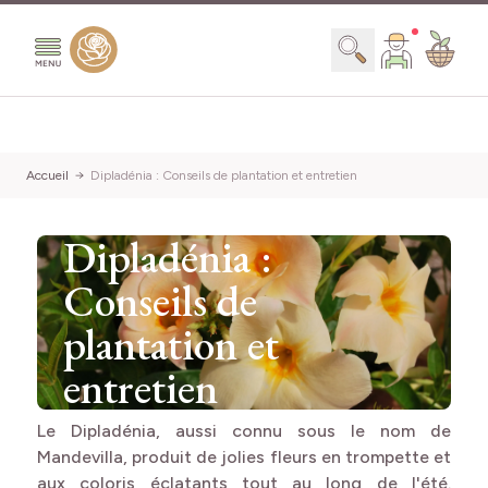
Aller au contenu
Chercher
Accueil
Dipladénia : Conseils de plantation et entretien
Dipladénia :
Conseils de
plantation et
entretien
Le Dipladénia, aussi connu sous le nom de
Mandevilla, produit de jolies fleurs en trompette et
aux coloris éclatants tout au long de l'été.