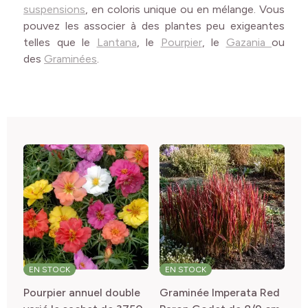
suspensions
, en coloris unique ou en mélange. Vous
pouvez les associer à des plantes peu exigeantes
telles que le
Lantana
, le
Pourpier
, le
Gazania
ou
des
Graminées
.
EN STOCK
EN STOCK
E
Pourpier annuel double
Graminée Imperata Red
Gr