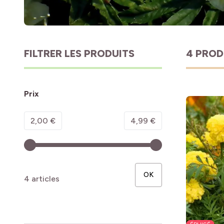
FILTRER LES PRODUITS
4 PROD
Prix
Minimum value
Valeur maximale
2,00 €
4,99 €
OK
4 articles