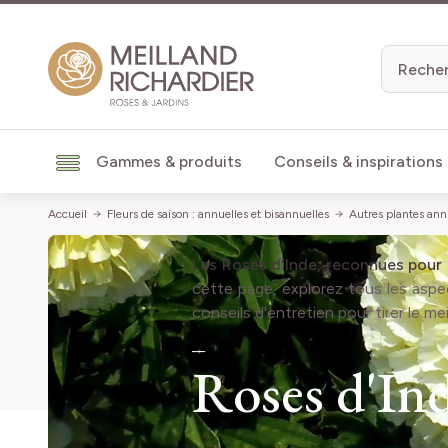
Aller au contenu
Gammes & produits
Conseils & inspirations
Accueil
Fleurs de saison : annuelles et bisannuelles
Autres plantes ann
Les Roses d'Inde,
reconnues pour l
cette page, explorez tous les asp
conseils d'entretien pour tirer le me
Roses d'In