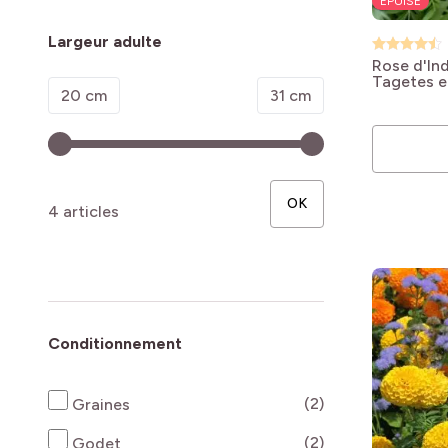
ÉPUISÉ
Largeur adulte
Rose d'In
Tagetes e
Minimum value
Valeur maximale
20 cm
31 cm
Variée'
OK
4 articles
Conditionnement
produits disponi
(2)
Graines
produits disponi
(2)
Godet