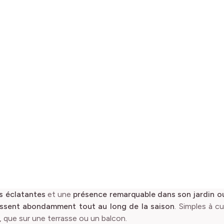
bles
bles
bles
bles
bles
rs éclatantes
et une
présence remarquable dans son jardin ou
issent abondamment tout au long de la saison
. Simples à cu
, que sur une terrasse ou un balcon.