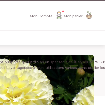
Mon Compte
Mon panier
nt n'importe quel jardin en un
spectacle haut en couleurs
. Su
ques avantageuses à leurs utilisations variées, sans oublier le