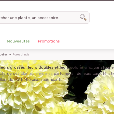
Chercher
Nouveautés
Promotions
uelles
Roses d'Inde
eurs grosses fleurs doubles et leurs coloris vifs
, transforme
ects de ces
plantes annuelles
parfumées : de leurs caractéristi
illeur de cette floraison abondante.
de