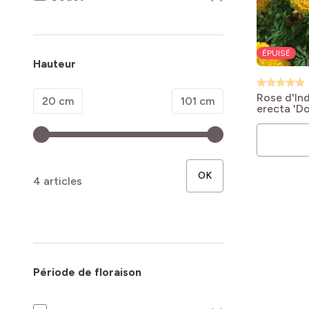
ÉPUISÉ
Hauteur
Rose d'Ind
Minimum value
Valeur maximale
20 cm
101 cm
erecta 'Do
OK
4 articles
Période de floraison