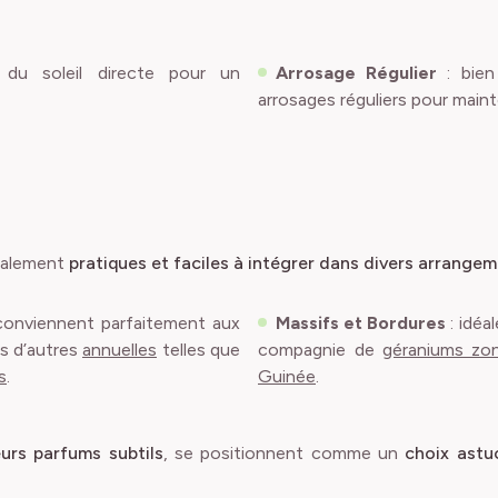
 du soleil directe pour un
Arrosage Régulier
: bien 
arrosages réguliers pour mainte
également
pratiques et faciles à intégrer dans divers arrange
 conviennent parfaitement aux
Massifs et Bordures
: idéa
s d’autres
annuelles
telles que
compagnie de
géraniums zon
s
.
Guinée
.
eurs parfums subtils
, se positionnent comme un
choix astuc