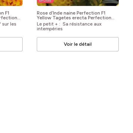
ÉPUISÉ
on F1
Rose d’Inde naine Perfection F1
rfection
Yellow
Tagetes erecta Perfection
Hybride F1 Yellow
 sur les
Le petit + : Sa résistance aux
intempéries
Voir le détail