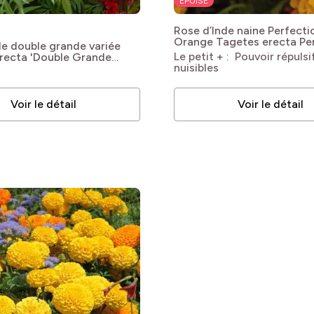
ÉPUISÉ
Rose d’Inde naine Perfecti
Orange
Tagetes erecta Pe
de double grande variée
Hybride F1 Orange
Le petit + : Pouvoir répulsif
recta 'Double Grande
nuisibles
Voir le détail
Voir le détail
bles
bles