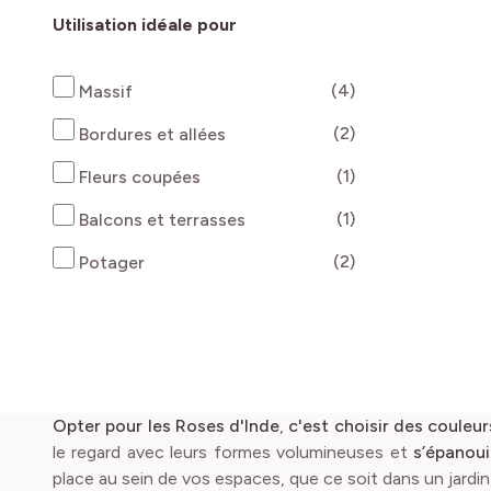
Utilisation idéale pour
produits disponi
(4)
Massif
produits disponi
(2)
Bordures et allées
produits disponi
(1)
Fleurs coupées
produits disponi
(1)
Balcons et terrasses
produits disponi
(2)
Potager
Opter pour les Roses d'Inde
,
c'est choisir des couleu
le regard avec leurs formes volumineuses et
s’épanou
place au sein de vos espaces, que ce soit dans un jardin