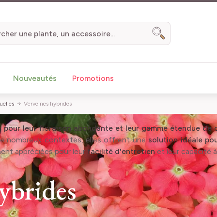
Chercher
Nouveautés
Promotions
uelles
Verveines hybrides
 pour leur floraison abondante et leur gamme étendue de c
de nombreux contextes, elles offrent une
solution idéale po
ment appréciées pour leur
facilité d'entretien
et leur capacité 
ybrides