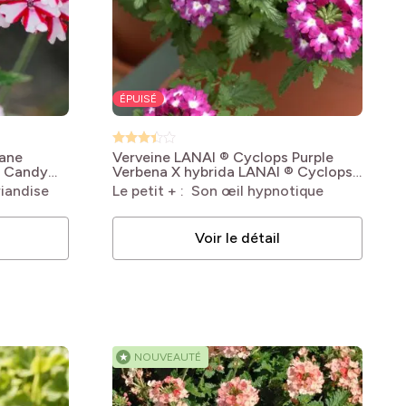
ÉPUISÉ
ane
Verveine LANAI ® Cyclops Purple
® Candy
Verbena X hybrida LANAI ® Cyclops
Purple
riandise
Le petit + : Son œil hypnotique
Voir le détail
★
NOUVEAUTÉ