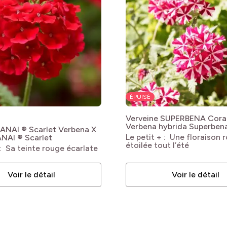
bles
bles
bles
ÉPUISÉ
Verveine SUPERBENA Coral
Verbena hybrida Superben
LANAI ® Scarlet
Verbena X
Star
Le petit + : Une floraison 
ANAI ® Scarlet
étoilée tout l’été
bles
 : Sa teinte rouge écarlate
bles
Voir le détail
Voir le détail
bles
bles