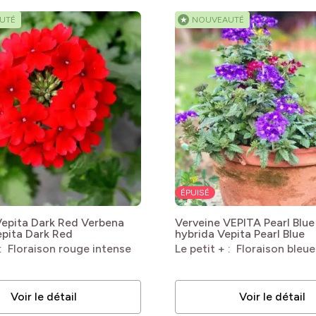
bles
UTÉ
★
NOUVEAUTÉ
bles
bles
ÉPUISÉ
Vepita Dark Red
Verbena
Verveine VEPITA Pearl Blue
epita Dark Red
hybrida Vepita Pearl Blue
 : Floraison rouge intense
Le petit + : Floraison bleu
Voir le détail
Voir le détail