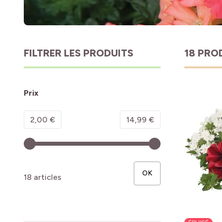
FILTRER LES PRODUITS
18 PRO
Prix
Minimum value
Valeur maximale
2,00 €
14,99 €
OK
18 articles