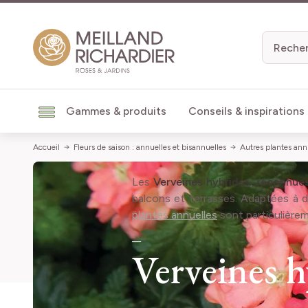
Aller au contenu
Gammes & produits
Conseils & inspirations
Accueil
Fleurs de saison : annuelles et bisannuelles
Autres plantes ann
Les
Verveines hybrides
,
reconnues
balcons et terrasses. Adaptées à 
plantes annuelles
sont particulière
Verveines h