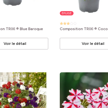
bles
ÉPUISÉ
bles
on TRIXI ® Blue Baroque
Composition TRIXI ® Coco 
Voir le détail
Voir le détail
bles
bles
bles
bles