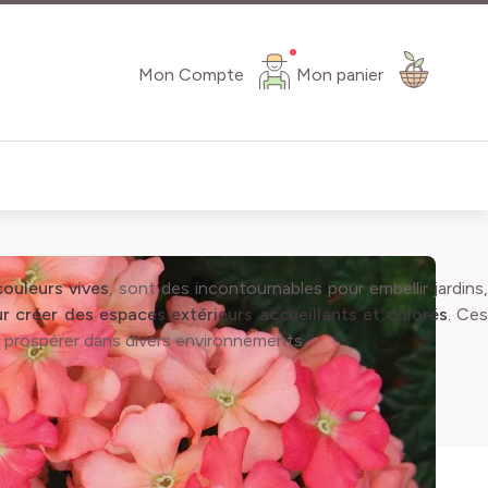
Mon Compte
Mon panier
ouleurs vives
, sont des incontournables pour embellir jardins,
ur créer des espaces extérieurs accueillants et colorés
. Ce
à prospérer dans divers environnements.