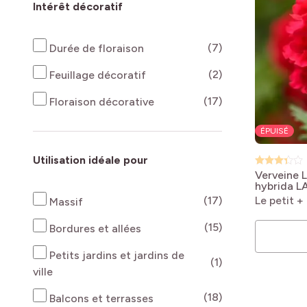
Intérêt décoratif
produits disponi
(7)
Durée de floraison
produits disponi
(2)
Feuillage décoratif
produits disponi
(17)
Floraison décorative
ÉPUISÉ
Utilisation idéale pour
Verveine 
hybrida L
produits disponi
(17)
Le petit +
Massif
produits disponi
(15)
Bordures et allées
Petits jardins et jardins de
produits disponi
(1)
ville
produits disponi
(18)
Balcons et terrasses