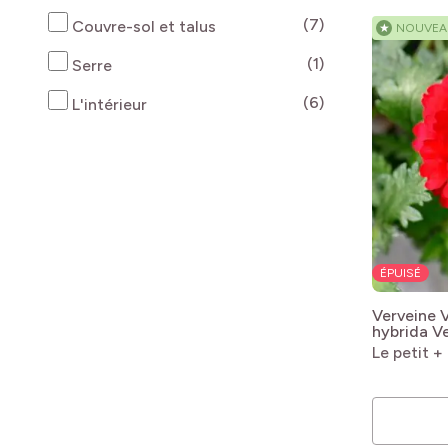
produits disponi
(7)
Couvre-sol et talus
★
NOUVEA
produits disponi
(1)
Serre
produits disponi
(6)
L'intérieur
ÉPUISÉ
Verveine 
hybrida V
Le petit +