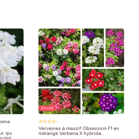
ÉPUISÉ
bena
Verveines à massif Obsession F1 en
ur qui
mélange
Verbena X hybrida
soleil
Obsession F1