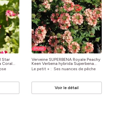
ÉPUISÉ
 Star
Verveine SUPERBENA Royale Peachy
a Coral
Keen
Verbena hybrida Superbena
Royale Peachy Keen
rose
Le petit + : Ses nuances de pêche
Voir le détail