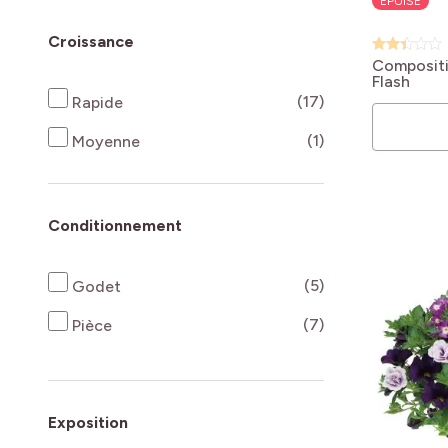
ÉPUISÉ
Croissance
Compositi
Flash
produits disponi
(17)
Rapide
produits disponi
(1)
Moyenne
Conditionnement
produits disponi
(5)
Godet
produits disponi
(7)
Pièce
Exposition