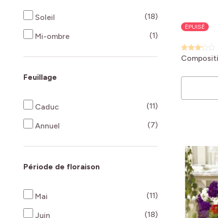
produits disponi
(18)
Soleil
ÉPUISÉ
produits disponi
(1)
Mi-ombre
Compositi
Feuillage
produits disponi
(11)
Caduc
produits disponi
(7)
Annuel
Période de floraison
produits disponi
(11)
Mai
produits disponi
(18)
Juin