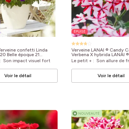
bles
bles
bles
ÉPUISÉ
bles
erveine confetti Linda
Verveine LANAI ® Candy C
bles
020 Belle époque 21
Verbena X hybrida LANAI 
 hybrida
Cane
 : Son impact visuel fort
Le petit + : Son allure de f
Voir le détail
Voir le détail
bles
bles
★
NOUVEAUTÉ