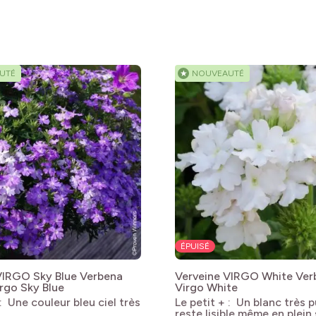
UTÉ
★
NOUVEAUTÉ
ÉPUISÉ
VIRGO Sky Blue
Verbena
Verveine VIRGO White
Ver
rgo Sky Blue
Virgo White
 : Une couleur bleu ciel très
Le petit + : Un blanc très p
reste lisible même en plein 