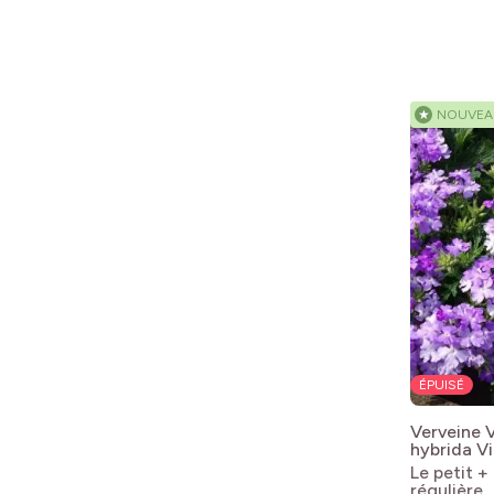
★
NOUVEA
ÉPUISÉ
Verveine 
hybrida Vi
Le petit +
régulière