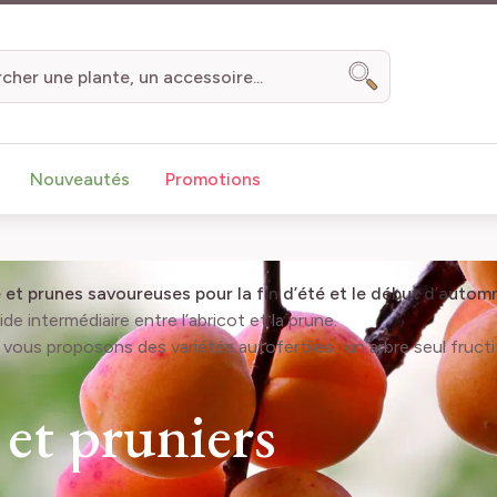
Chercher
Nouveautés
Promotions
té et prunes savoureuses pour la fin d’été et le début d’autom
e intermédiaire entre l’abricot et la prune.
s vous proposons des variétés autofertiles : un arbre seul fruct
 et pruniers