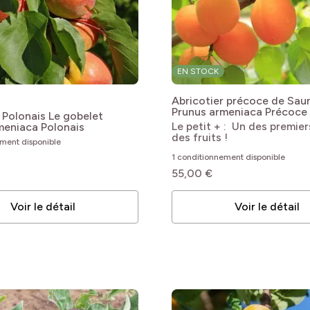
bles
bles
EN STOCK
bles
Abricotier précoce de Sau
Prunus armeniaca Précoce
 Polonais Le gobelet
Saumur
Le petit + : Un des premier
meniaca Polonais
des fruits !
ement disponible
1 conditionnement disponible
55,00 €
bles
bles
Voir le détail
Voir le détail