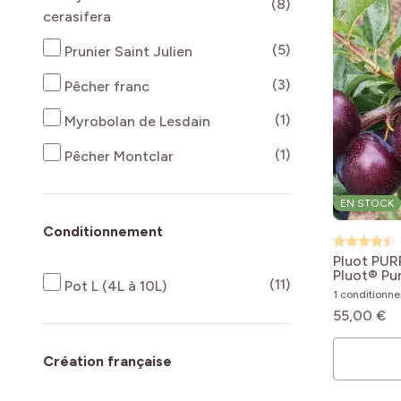
produits disponi
(8)
cerasifera
produits disponi
(5)
Prunier Saint Julien
produits disponi
(3)
Pêcher franc
produits disponi
(1)
Myrobolan de Lesdain
produits disponi
(1)
Pêcher Montclar
EN STOCK
Conditionnement
Pluot PU
Pluot® Pu
produits disponi
(11)
Pot L (4L à 10L)
1 conditionn
55,00 €
Création française