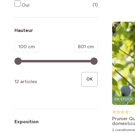
produits disponi
(1)
Oui
Hauteur
Minimum value
Valeur maximale
100 cm
801 cm
OK
12 articles
EN STOCK
Prunier Q
Exposition
domestica
2 conditionn