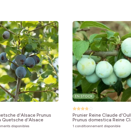
bles
EN STOCK
uetsche d'Alsace
Prunus
Prunier Reine Claude d'Oul
 Quetsche d'Alsace
Prunus domestica Reine C
d'Oullins
ements disponibles
1 conditionnement disponible