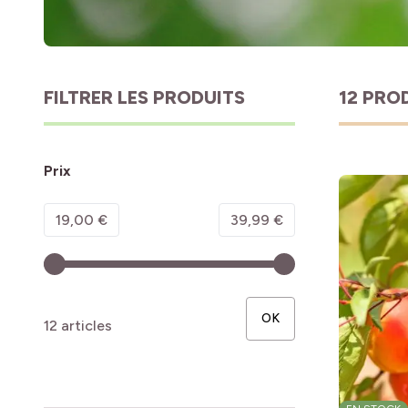
FILTRER LES PRODUITS
12 PRO
Prix
Minimum value
Valeur maximale
19,00 €
39,99 €
OK
12 articles