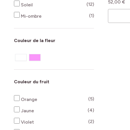
52,00 €
produits disponi
(12)
Soleil
produits disponi
(1)
Mi-ombre
Couleur de la fleur
Couleur du fruit
produits disponi
(5)
Orange
produits disponi
(4)
Jaune
produits disponi
(2)
Violet