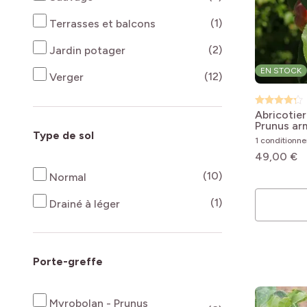
produits disponi
(1)
Terrasses et balcons
produits disponi
(2)
Jardin potager
EN STOCK
produits disponi
(12)
Verger
Abricotier
Prunus ar
Type de sol
1 conditionn
49,00 €
produits disponi
(10)
Normal
produits disponi
(1)
Drainé à léger
Porte-greffe
Myrobolan - Prunus