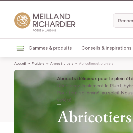
Aller au contenu
Gammes & produits
Conseils & inspirations
Accueil
Fruitiers
Arbres fruitiers
Abricotiers et pruniers
Abricots délicieux pour le plein é
Découvrez également le Pluot, hybrid
Pour tout sol drainé, au soleil. Nou
variété.
Abricotiers