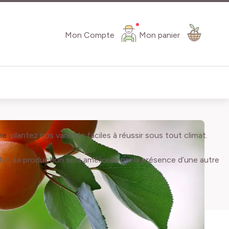
Mon Compte
Mon panier
ne
, plantez nos variétés faciles à réussir sous tout climat.
ifie, sa production sera améliorée par la présence d’une autre