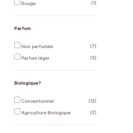
produits disponi
(1)
Rouge
Parfum
produits disponi
(7)
Non parfumée
produits disponi
(5)
Parfum léger
Biologique?
produits disponi
(12)
Conventionnel
produits disponi
(2)
Agriculture Biologique