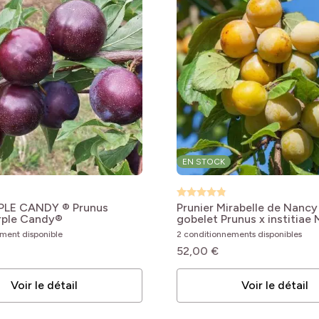
bles
bles
bles
bles
bles
EN STOCK
RPLE CANDY ®
Prunus
Prunier Mirabelle de Nancy
rple Candy®
gobelet
Prunus x institiae 
bles
de Nancy
ement disponible
2 conditionnements disponibles
52,00 €
Voir le détail
Voir le détail