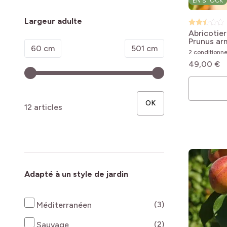
EN STOCK
Largeur adulte
Abricotier
Prunus ar
Minimum value
Valeur maximale
60 cm
501 cm
Roussillon
2 conditionn
49,00 €
OK
12 articles
Adapté à un style de jardin
produits disponi
(3)
Méditerranéen
produits disponi
(2)
Sauvage