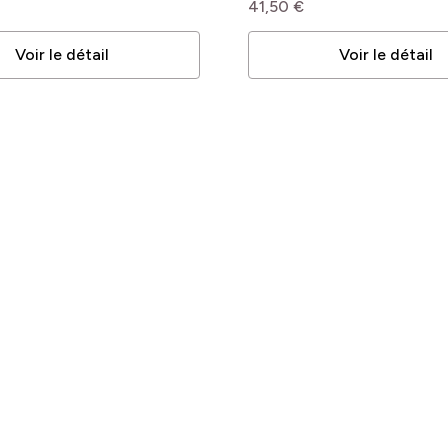
41,50 €
bles
bles
Voir le détail
Voir le détail
bles
bles
bles