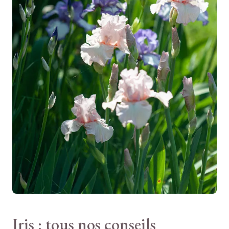
Floraison décorative
LARGEUR ADULTE
30 cm
TYPE DE SOL
Léger, Tous
RUSTICITÉ
Très rustique
Iris : tous nos conseils