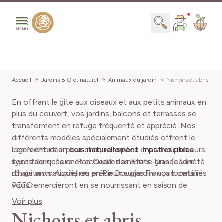
Aller au contenu
Chercher
Accueil
Jardins BIO et naturel
Animaux du jardin
Nichoirs et abris
En offrant le gîte aux oiseaux et aux petits animaux en
plus du couvert, vos jardins, balcons et terrasses se
transforment en refuge fréquenté et apprécié. Nos
différents modèles spécialement étudiés offrent le
logement idéal pour chaque espèce. Installez plusieurs
Les Nichoirs en
bois naturellement imputrescibles
types de nichoirs et accueillez ainsi une grande variété
sont fabriqués en Red Cedar des Etats-Unis (cèdre
d’habitants. Auxiliaires précieux au jardin, vos locataires
rouge aromatique) ou en Pin Douglas Français certifié
vous remercieront en se nourrissant en saison de
PEFC.
nombreux insectes nuisibles (chenilles, pucerons,
Voir plus
moucherons, moustiques, escargots, limaces, etc.).
Nichoirs et abris
Moins de parasites donc moins de pesticides : vous