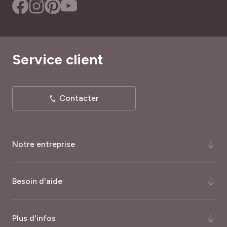
Service client
Contacter
Notre entreprise
Qui-sommes-nous ?
Besoin d'aide
Notre histoire
Notre expertise
FAQ
Plus d'infos
Certifications et récompenses
Comment commander ?