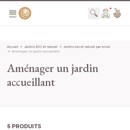
Aller au contenu
Chercher
Prix
Accueil
Jardins BIO et naturel
Jardins bio et naturel par envie
Aménager un jardin accueillant
Minimum value
Valeur maxima
5,00 €
60,99 €
Aménager un jardin
Croissance
accueillant
pro
(2)
Rapide
Adapté à un style de jardin
OK
5 articles
pro
(3)
Moyenne
pro
(3)
À l'anglaise
Conditionnement
pro
(2)
De curé
5 PRODUITS
pro
(1)
Graines
pro
(2)
Flamand