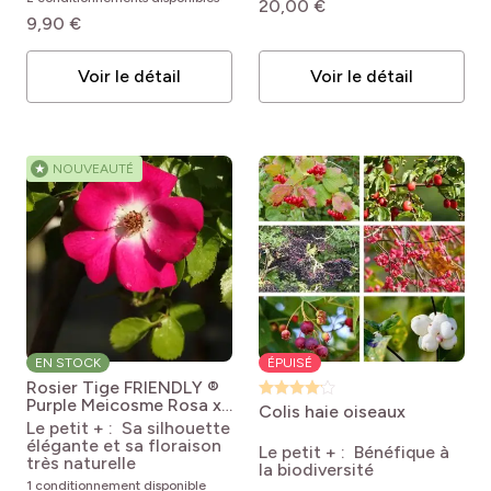
pro
(4)
Octobre
20,00 €
9,90 €
pro
(1)
Bordures et allées
pro
(4)
Fructification décorative
pro
(3)
Novembre
Voir le détail
Voir le détail
pro
(1)
Isolé
pro
(1)
Fleurs coupées
pro
(2)
Petits jardins et jardins de ville
★
NOUVEAUTÉ
pro
(2)
Balcons et terrasses
pro
(3)
Haies
EN STOCK
ÉPUISÉ
Rosier Tige FRIENDLY ®
Purple Meicosme
Rosa x
Colis haie oiseaux
polyantha Meicosme
Le petit + : Sa silhouette
élégante et sa floraison
Le petit + : Bénéfique à
très naturelle
la biodiversité
1 conditionnement disponible