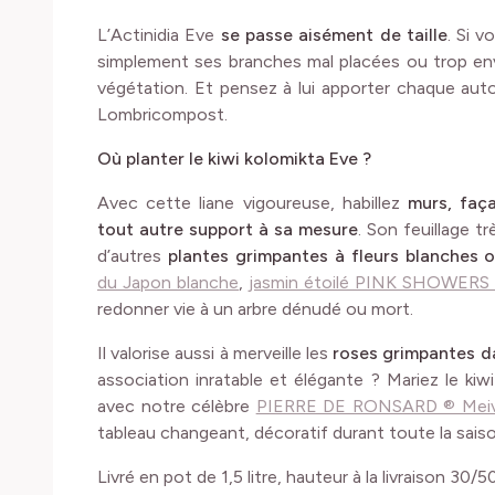
L’Actinidia Eve
se passe aisément de taille
. Si 
simplement ses branches mal placées ou trop en
végétation. Et pensez à lui apporter chaque au
Lombricompost.
Où planter le kiwi kolomikta Eve ?
Avec cette liane vigoureuse, habillez
murs, faça
tout autre support à sa mesure
. Son feuillage t
d’autres
plantes grimpantes à fleurs blanches 
du Japon blanche
,
jasmin étoilé PINK SHOWERS
redonner vie à un arbre dénudé ou mort.
Il valorise aussi à merveille les
roses grimpantes da
association inratable et élégante ? Mariez le ki
avec notre célèbre
PIERRE DE RONSARD ® Meivi
tableau changeant, décoratif durant toute la saiso
Livré en pot de 1,5 litre, hauteur à la livraison 30/5
Le saviez-vous ?