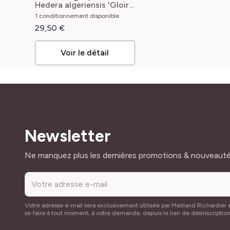
de Marengo'
Hedera
1 conditionnement disponible
algeriensis Gloire de
29,50 €
Marengo
Voir le détail
Newsletter
Adresse mail
Ne manquez plus les dernières promotions & nouveaut
Votre adresse e-mail sera exclusivement utilisée par Meilland Richardier e
se faire à tout moment, à votre demande, depuis le lien de désinscriptio