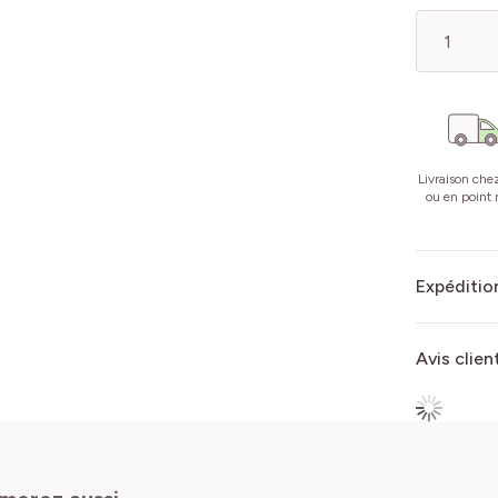
Quantité
Livraison che
ou en point r
Expédition
Avis clien
imerez aussi