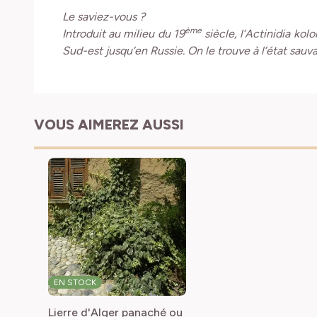
ème
Introduit au milieu du 19
siècle, l’Actinidia kol
Sud-est jusqu’en Russie. On le trouve à l’état sa
VOUS AIMEREZ AUSSI
EN STOCK
Lierre d'Alger panaché ou
Hedera algeriensis 'Gloire