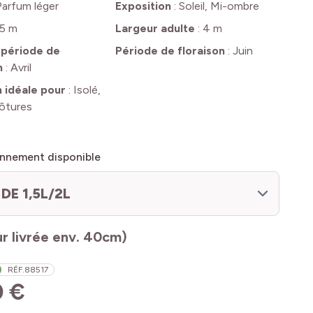
Parfum léger
Exposition
:
Soleil, Mi-ombre
5 m
Largeur adulte
:
4 m
 période de
Période de floraison
:
Juin
n
:
Avril
n idéale pour
:
Isolé,
lôtures
nnement disponible
DE 1,5L/2L
r livrée env. 40cm)
RÉF.
88517
0 €