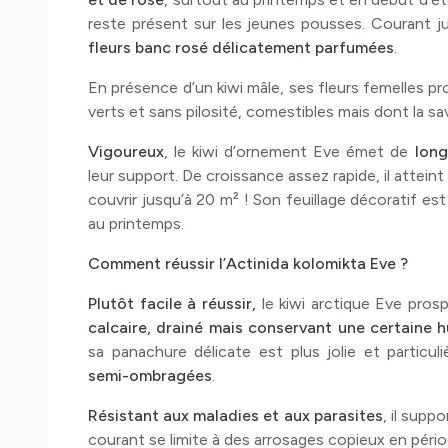
fleurs banc rosé délicatement parfumées
.
En présence d’un kiwi mâle, ses fleurs femelles pr
verts et sans pilosité, comestibles mais dont la sa
Vigoureux
, le kiwi d’ornement Eve émet de
long
leur support. De croissance assez rapide, il atteint
couvrir jusqu’à 20 m² ! Son feuillage décoratif 
au printemps.
Comment réussir l’Actinida kolomikta Eve ?
Plutôt facile à réussir,
le kiwi arctique Eve pros
calcaire, drainé mais conservant une certaine h
sa panachure délicate est plus jolie et particu
semi-ombragées
.
Résistant aux maladies et aux parasites
, il supp
courant se limite à des arrosages copieux en péri