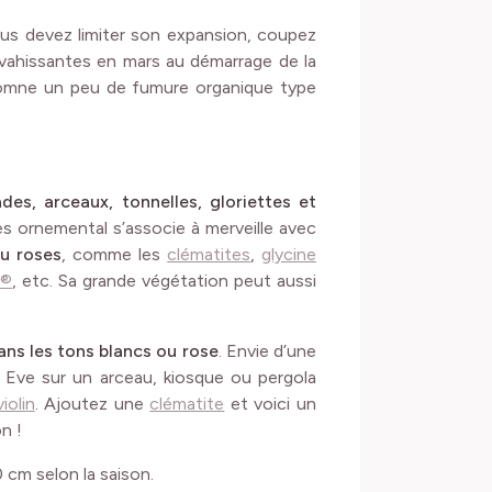
vous devez limiter son expansion, coupez
vahissantes en mars au démarrage de la
tomne un peu de fumure organique type
des, arceaux, tonnelles, gloriettes et
rès ornemental s’associe à merveille avec
ou roses
, comme les
clématites
,
glycine
 ®
, etc. Sa grande végétation peut aussi
ns les tons blancs ou rose
. Envie d’une
wi Eve sur un arceau, kiosque ou pergola
olin
. Ajoutez une
clématite
et voici un
n !
0 cm selon la saison.