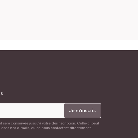
és
Je m'inscris
t sera conservée jusqu’à votre désinscription. Celle-ci peut
n dans nos e-mails, ou en nous contactant directement.