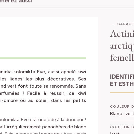
CARACT
Actini
arcti
femell
nidia kolomikta Eve, aussi appelé kiwi
IDENTIFICATION
es lianes les plus décoratives. Ses
ET EST
fond vert font toute sa renommée. Sans
arfumées ! Facile à réussir, ce kiwi
-ombre ou au soleil, dans les petits
COULEUR D
Blanc -ver
a kolomikta Eve est une ode à la douceur !
sont
irrégulièrement panachées de blanc
COULEUR D
é. Puis le rose s’estompe peu à peu mais
Vert
in, ce kiwi décoratif produit
de petites