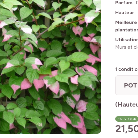
Parfum
:
Hauteur
:
Meilleure
plantatio
Utilisatio
Murs et c
1
conditio
POT 
(Hauteu
EN STOCK
21,5