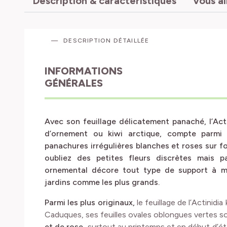
DESCRIPTION DÉTAILLÉE
INFORMATIONS
GÉNÉRALES
Avec son feuillage délicatement panaché, l’Acti
d’ornement ou kiwi arctique, compte parmi l
panachures irrégulières blanches et roses sur 
oubliez des petites fleurs discrètes mais p
ornemental décore tout type de support à mi
jardins comme les plus grands.
Parmi les plus originaux,
le feuillage de l’Actinidi
Caduques, ses feuilles ovales oblongues vertes 
et de rose
, surtout au printemps et en début d’ét
reste présent sur les jeunes pousses. Courant ju