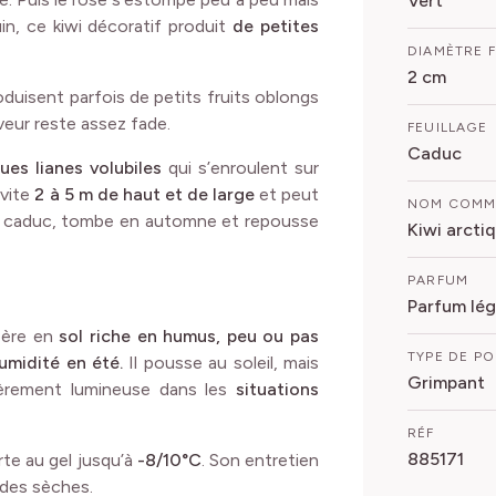
DIAMÈTRE 
2 cm
oduisent parfois de petits fruits oblongs
veur reste assez fade.
FEUILLAGE
Caduc
ues lianes volubiles
qui s’enroulent sur
 vite
2 à 5 m de haut et de large
et peut
NOM COM
est caduc, tombe en automne et repousse
Kiwi arcti
PARFUM
Parfum lég
père en
sol riche en humus, peu ou pas
TYPE DE P
umidité en été.
Il pousse au soleil, mais
Grimpant
lièrement lumineuse dans les
situations
RÉF
885171
orte au gel jusqu’à
-8/10°C
. Son entretien
odes sèches.