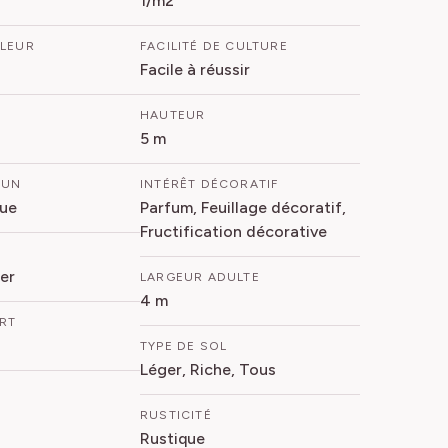
FLEUR
FACILITÉ DE CULTURE
Facile à réussir
HAUTEUR
5 m
MUN
INTÉRÊT DÉCORATIF
que
Parfum, Feuillage décoratif,
Fructification décorative
er
LARGEUR ADULTE
4 m
ORT
TYPE DE SOL
Léger, Riche, Tous
RUSTICITÉ
Rustique