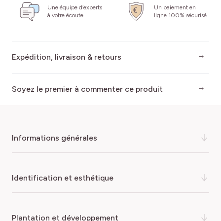
Une équipe d’experts
Un paiement en
à votre écoute
ligne 100% sécurisé
Expédition, livraison & retours
Soyez le premier à commenter ce produit
informations générales
Le laurier-rose ‘Magaly’ est un
arbuste persistant
de belle
identification et esthétique
stature, apprécié pour sa floraison estivale abondante. Il
trouve naturellement sa place en massif, en haie libre ou
en grand bac sur une terrasse ensoleillée. Ses
fleurs
COULEUR DE LA FLEUR
plantation et développement