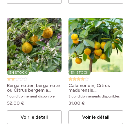
EN STOCK
EN STOCK
Bergamotier, bergamote
Calamondin, Citrus
ou Citrus bergemia
madurensis,
Citrus bergamia
Citrofortunella mitis
1 conditionnement disponible
3 conditionnements disponibles
Citrus madurensis
52,00 €
31,00 €
Voir le détail
Voir le détail