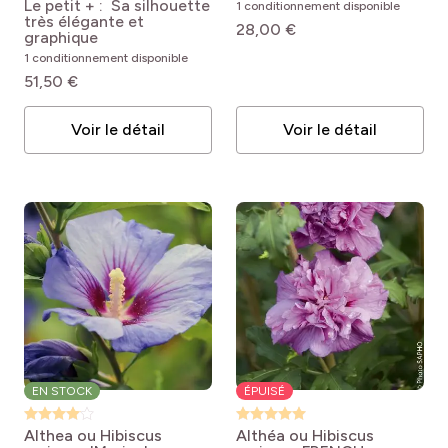
Le petit + : Sa silhouette
1 conditionnement disponible
pro
(6)
Verger
pro
(4)
Rareté
très élégante et
28,00 €
graphique
pro
(52)
Serre
pro
(2)
Se naturalise
1 conditionnement disponible
51,50 €
pro
(21)
L'intérieur
Voir le détail
Voir le détail
EN STOCK
ÉPUISÉ
Althea ou Hibiscus
Althéa ou Hibiscus