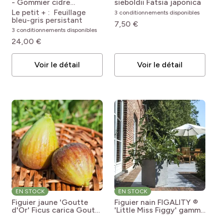
- Gommier cidre
sieboldii
Fatsia japonica
Eucalyptus gunnii
Le petit + : Feuillage
3 conditionnements disponibles
Azura® Cagire
bleu-gris persistant
7,50 €
3 conditionnements disponibles
24,00 €
Voir le détail
Voir le détail
EN STOCK
EN STOCK
Figuier jaune 'Goutte
Figuier nain FIGALITY ®
d'Or'
Ficus carica Goutte
'Little Miss Figgy' gamme