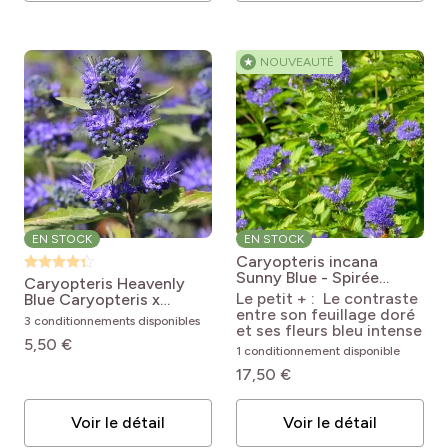
★
NOUVEAUTÉ
EN STOCK
EN STOCK
Caryopteris incana
Sunny Blue - Spirée
Caryopteris Heavenly
bleue, Barbe bleue
Le petit + : Le contraste
Blue
Caryopteris x
Caryopteris incana
entre son feuillage doré
clandonensis Heavenly
3 conditionnements disponibles
SMNCVH (Sunny Blue® II)
et ses fleurs bleu intense
Blue
5,50 €
1 conditionnement disponible
17,50 €
Voir le détail
Voir le détail