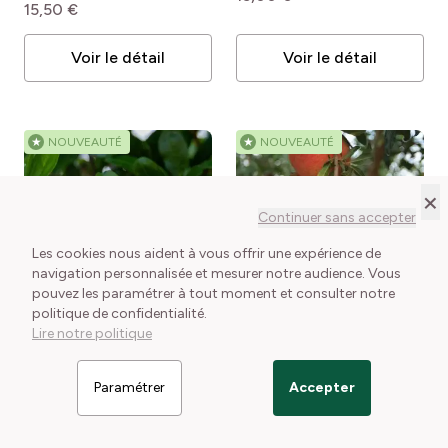
15,50 €
Voir le détail
Voir le détail
★
NOUVEAUTÉ
★
NOUVEAUTÉ
×
Continuer sans accepter
Les cookies nous aident à vous offrir une expérience de
navigation personnalisée et mesurer notre audience. Vous
pouvez les paramétrer à tout moment et consulter notre
politique de confidentialité.
EN STOCK
EN STOCK
Lire notre politique
Grenadier à fleurs
Grenadier à fruits Dente
California Sunset
Punica
di leone
Punica granatum
granatum California
Dente di leone
Le petit + : Floraison
Le petit + : Floraison vive
Paramétrer
Accepter
Sunset
Filtrer les articles
très double panachée
et bonne fructification
d’orange et de crème
1 conditionnement disponible
1 conditionnement disponible
18,50 €