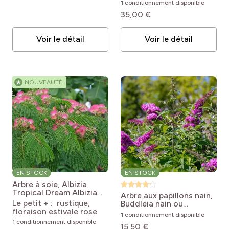
1 conditionnement disponible
35,00 €
Voir le détail
Voir le détail
★
NOUVEAUTÉ
EN STOCK
EN STOCK
Arbre à soie, Albizia
Tropical Dream
Albizia
Arbre aux papillons nain,
julibrissin Tropical Dream
Le petit + : rustique,
Buddleia nain ou
floraison estivale rose
Buddleja davidii Nanho
1 conditionnement disponible
Purple
Buddleja x davidii
1 conditionnement disponible
15,50 €
Nanho Purple