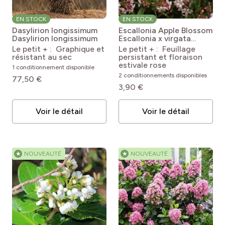
EN STOCK
EN STOCK
Dasylirion longissimum
Escallonia Apple Blossom
Dasylirion longissimum
Escallonia x virgata
Apple Blossom
Le petit + : Graphique et
Le petit + : Feuillage
résistant au sec
persistant et floraison
estivale rose
1 conditionnement disponible
2 conditionnements disponibles
77,50 €
3,90 €
Voir le détail
Voir le détail
★
NOUVEAUTÉ
★
NOUVEAUTÉ