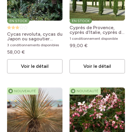
EN STOCK
EN STOCK
Cyprès de Provence,
cyprès d’Italie, cyprès de
Cycas revoluta, cycas du
Florence ou Cupressus
Japon ou sagoutier
1 conditionnement disponible
sempervirens ‘Totem’
Cycas revoluta
99,00 €
3 conditionnements disponibles
Cupressus sempervirens
var. stricta Totem
58,00 €
Voir le détail
Voir le détail
★
NOUVEAUTÉ
★
NOUVEAUTÉ