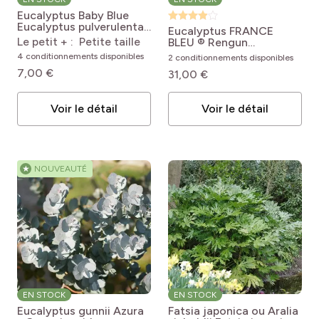
Eucalyptus Baby Blue
Eucalyptus pulverulenta
Eucalyptus FRANCE
Baby Blue
Le petit + : Petite taille
BLEU ® Rengun
Eucalyptus gunnii France
4 conditionnements disponibles
2 conditionnements disponibles
Bleu® Rengun
7,00 €
31,00 €
Voir le détail
Voir le détail
★
NOUVEAUTÉ
EN STOCK
EN STOCK
Eucalyptus gunnii Azura
Fatsia japonica ou Aralia