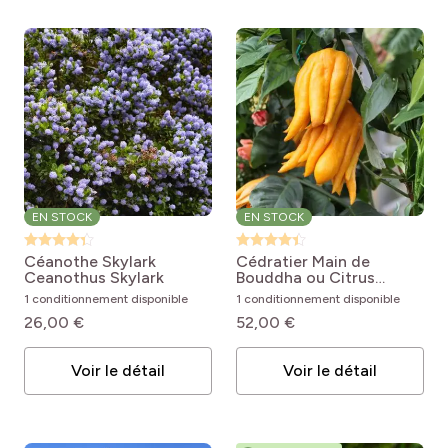
EN STOCK
EN STOCK
Céanothe Skylark
Cédratier Main de
Ceanothus Skylark
Bouddha ou Citrus
medica Digitata
Citrus
1 conditionnement disponible
1 conditionnement disponible
medica var.
26,00 €
52,00 €
sarcodactylis
Voir le détail
Voir le détail