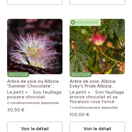
★
NOUVEAUTÉ
EN STOCK
EN STOCK
Arbre de soie ou Albizia
Arbre de soie, Albizia
'Summer Chocolate'
Evey's Pride
Albizia
Albizia julibrissin Summer
julibrissin Evey's Pride
Le petit + : Son feuillage
Le petit + : Son feuillage
Chocolate
pourpre chocolat
bronze chocolat et sa
floraison rose foncé
2 conditionnements disponibles
1 conditionnement disponible
30,50 €
105,00 €
Voir le détail
Voir le détail