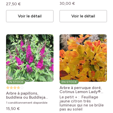
‘Mindour1’
Hibiscus
30,00 €
27,50 €
syriacus French Cabaret
Red® Mindour1
Voir le détail
Voir le détail
EN STOCK
EN STOCK
Arbre à perruque doré,
Cotinus Lemon Lady®
Arbre à papillons,
Cotinus coggygria
Le petit + : Feuillage
buddleia ou Buddleja
'Mincolem04' Lemon
jaune citron très
davidii Funky Fuchsia TM
1 conditionnement disponible
Lady®
lumineux qui ne se brûle
Piibd-II
Buddleja davidii
15,50 €
pas au soleil
Funky Fuchsia (PIIBD-II)