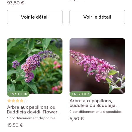
93,50 €
Voir le détail
Voir le détail
EN STOCK
EN STOCK
Arbre aux papillons,
buddleia ou Buddleja
Arbre aux papillons ou
davidii Pink Delight
Buddleia davidii Flower
2 conditionnements disponibles
Buddleja x davidii Pink
Power
Buddleja
5,50 €
1 conditionnement disponible
Delight
weyeriana x davidii
15,50 €
Flower Power