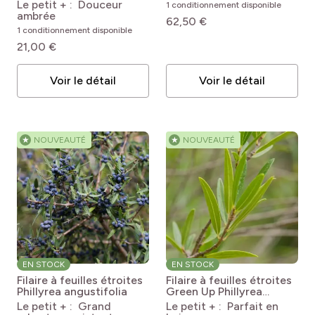
d'Or
FRUITALITY ®
Ficus
Le petit + : Douceur
1 conditionnement disponible
carica Figality 'Majoam'
ambrée
62,50 €
1 conditionnement disponible
21,00 €
Voir le détail
Voir le détail
★
NOUVEAUTÉ
★
NOUVEAUTÉ
EN STOCK
EN STOCK
Filaire à feuilles étroites
Filaire à feuilles étroites
Phillyrea angustifolia
Green Up
Phillyrea
angustifolia Green Up
Le petit + : Grand
Le petit + : Parfait en