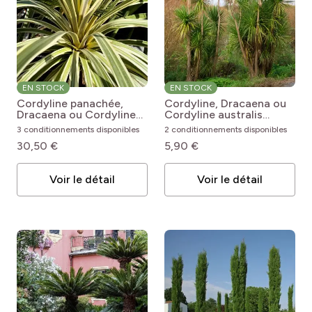
EN STOCK
EN STOCK
Cordyline panachée,
Cordyline, Dracaena ou
Dracaena ou Cordyline
Cordyline australis
australis ‘Torbay Dazzler’
Cordyline australis
3 conditionnements disponibles
2 conditionnements disponibles
Cordyline australis
30,50 €
5,90 €
Torbay Dazzler
Voir le détail
Voir le détail