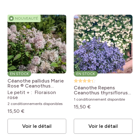
★
NOUVEAUTÉ
EN STOCK
EN STOCK
Céanothe pallidus Marie
Rose ®
Ceanothus
Céanothe Repens
pallidus Marie Rose®
Le petit + : Floraison
Ceanothus thyrsiflorus
rose
Repens
1 conditionnement disponible
2 conditionnements disponibles
15,50 €
15,50 €
Voir le détail
Voir le détail