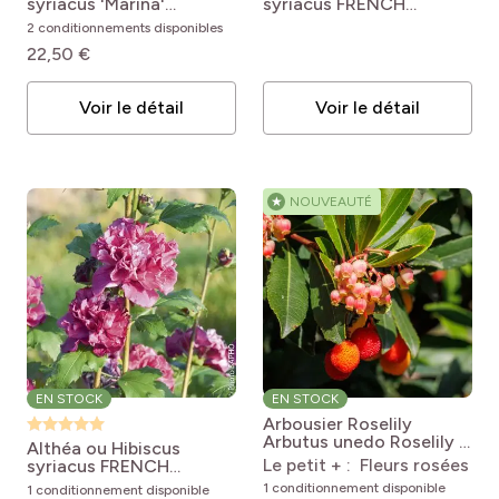
syriacus 'Marina'
syriacus FRENCH
Hibiscus syriacus Oiseau
CABARET ® Purple
2 conditionnements disponibles
Bleu (Marina)
‘Mindouv5’
Hibiscus
22,50 €
syriacus French Cabaret
Purple® MINDOUV5
Voir le détail
Voir le détail
★
NOUVEAUTÉ
EN STOCK
EN STOCK
Arbousier Roselily
Arbutus unedo Roselily ®
Althéa ou Hibiscus
Minlily
Le petit + : Fleurs rosées
syriacus FRENCH
CABARET ® Red
1 conditionnement disponible
1 conditionnement disponible