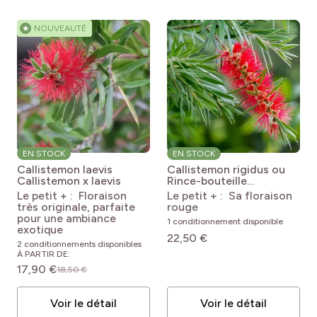
★
NOUVEAUTÉ
EN STOCK
EN STOCK
Callistemon laevis
Callistemon rigidus ou
Callistemon x laevis
Rince-bouteille
Callistemon rigidus
Le petit + : Floraison
Le petit + : Sa floraison
très originale, parfaite
rouge
pour une ambiance
1 conditionnement disponible
exotique
22,50 €
2 conditionnements disponibles
À PARTIR DE:
17,90 €
18,50 €
Voir le détail
Voir le détail