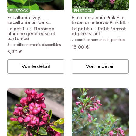
EN STOCK
EN STOCK
Escallonia Iveyi
Escallonia nain Pink Elle
Escallonia bifida x
Escallonia laevis Pink Elle
exoniensis Iveyi
Lades
Le petit + : Floraison
Le petit + : Petit format
blanche généreuse et
et persistant
parfumée
2 conditionnements disponibles
3 conditionnements disponibles
16,00 €
3,90 €
Voir le détail
Voir le détail