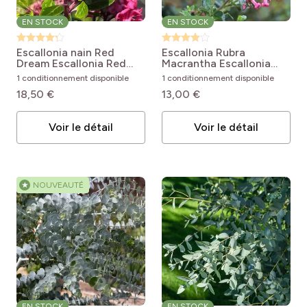
EN STOCK
EN STOCK
Escallonia nain Red
Escallonia Rubra
Dream
Escallonia Red
Macrantha
Escallonia
Dream
rubra var. macrantha
1 conditionnement disponible
1 conditionnement disponible
18,50 €
13,00 €
Voir le détail
Voir le détail
★
NOUVEAUTÉ
EN STOCK
EN STOCK