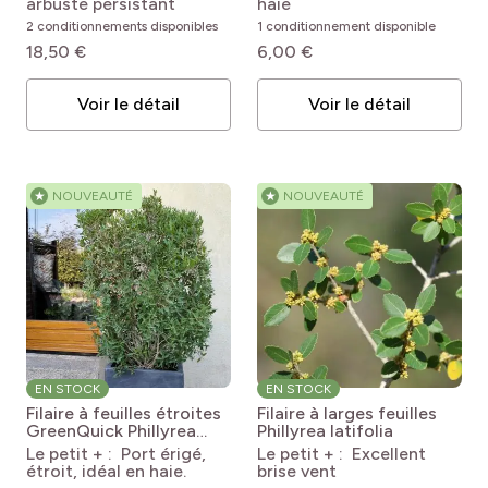
arbuste persistant
haie
2 conditionnements disponibles
1 conditionnement disponible
18,50 €
6,00 €
Voir le détail
Voir le détail
★
NOUVEAUTÉ
★
NOUVEAUTÉ
EN STOCK
EN STOCK
Filaire à feuilles étroites
Filaire à larges feuilles
GreenQuick
Phillyrea
Phillyrea latifolia
angustifolia
Le petit + : Port érigé,
Le petit + : Excellent
GreenQuick®
étroit, idéal en haie.
brise vent