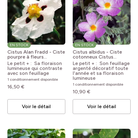
EN STOCK
EN STOCK
Cistus Alan Fradd - Ciste
Cistus albidus - Ciste
pourpre à fleurs
cotonneux
Cistus
blanches.
Cistus x
albidus
Le petit + : Sa floraison
Le petit + : Son feuillage
purpureus Alan Fradd
lumineuse qui contraste
argenté décoratif toute
avec son feuillage
l'année et sa floraison
lumineuse
1 conditionnement disponible
1 conditionnement disponible
16,50 €
10,90 €
Voir le détail
Voir le détail