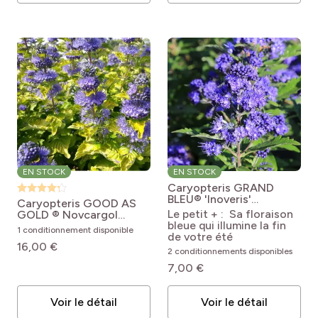
EN STOCK
EN STOCK
Caryopteris GRAND
BLEU® 'Inoveris'
Caryopteris GOOD AS
Caryopteris x
Le petit + : Sa floraison
GOLD ® Novcargol
clandonensis Grand
bleue qui illumine la fin
Caryopteris
1 conditionnement disponible
Bleu®
de votre été
clandonensis Good as
16,00 €
Gold ® Novacargol
2 conditionnements disponibles
7,00 €
Voir le détail
Voir le détail