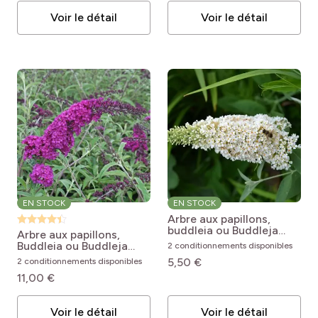
Voir le détail
Voir le détail
EN STOCK
EN STOCK
Arbre aux papillons,
buddleia ou Buddleja
Arbre aux papillons,
davidii White Profusion
Buddleia ou Buddleja
2 conditionnements disponibles
Buddleja x davidii White
davidii Royal Red
5,50 €
2 conditionnements disponibles
Profusion
Buddleja x davidii Royal
11,00 €
Red
Voir le détail
Voir le détail