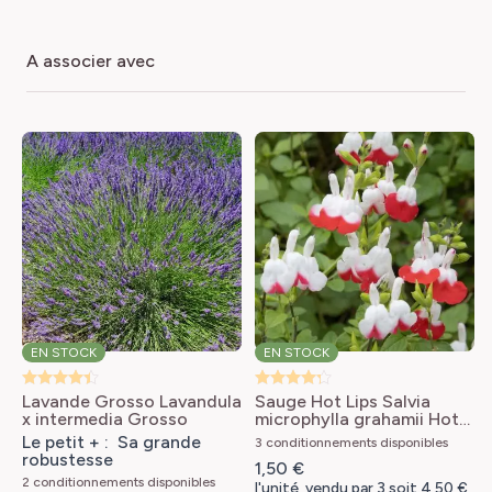
a associer avec
EN STOCK
EN STOCK
Lavande Grosso
Lavandula
Sauge Hot Lips
Salvia
x intermedia Grosso
microphylla grahamii Hot
Lips
Le petit + : Sa grande
3 conditionnements disponibles
robustesse
1,50 €
2 conditionnements disponibles
l'unité, vendu par 3 soit 4,50 €