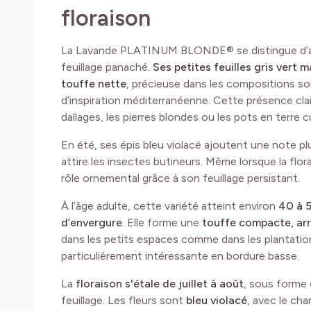
floraison
La Lavande PLATINUM BLONDE® se distingue d’abo
feuillage panaché.
Ses petites feuilles gris vert
touffe nette
, précieuse dans les compositions sob
d’inspiration méditerranéenne. Cette présence clair
dallages, les pierres blondes ou les pots en terre c
En été, ses épis bleu violacé ajoutent une note pl
attire les insectes butineurs. Même lorsque la flora
rôle ornemental grâce à son feuillage persistant.
À l’âge adulte, cette variété atteint environ
40 à 
d’envergure
. Elle forme une
touffe
compacte, arr
dans les petits espaces comme dans les plantations
particulièrement intéressante en bordure basse.
La
floraison s'étale de
juillet à août
, sous forme 
feuillage. Les fleurs sont
bleu violacé
, avec le cha