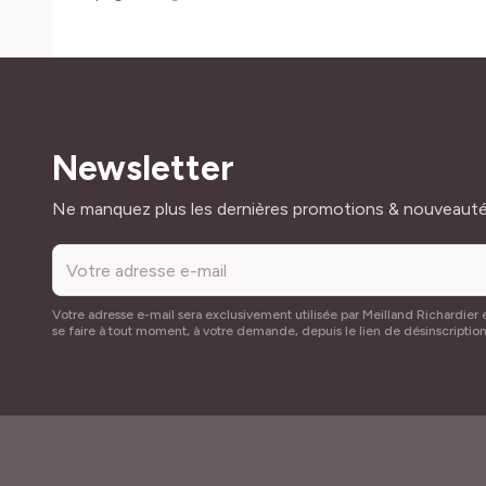
Newsletter
Adresse mail
Ne manquez plus les dernières promotions & nouveaut
Votre adresse e-mail sera exclusivement utilisée par Meilland Richardier e
se faire à tout moment, à votre demande, depuis le lien de désinscriptio