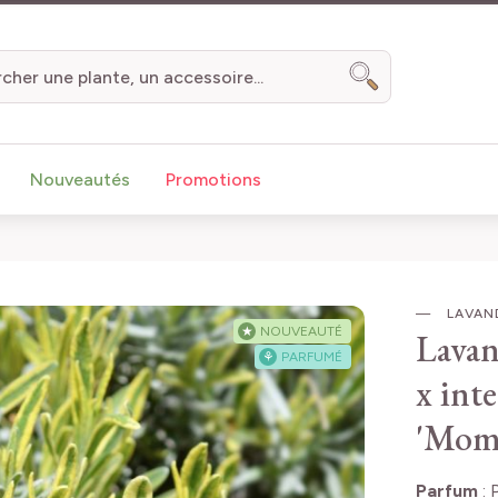
Chercher
Nouveautés
Promotions
LAVAND
★
NOUVEAUTÉ
Lavan
⚘
PARFUMÉ
x int
'Momp
Parfum
: