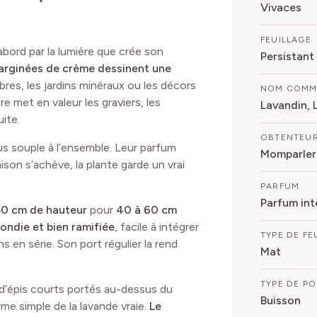
Vivaces
FEUILLAGE
rd par la lumière que crée son
Persistant
 marginées de crème dessinent une
res, les jardins minéraux ou les décors
NOM COM
e met en valeur les graviers, les
Lavandin, 
uite.
OBTENTEU
us souple à l’ensemble. Leur parfum
Momparler 
ison s’achève, la plante garde un vrai
PARFUM
Parfum int
50 cm de hauteur
pour
40 à 60 cm
ondie et bien ramifiée
, facile à intégrer
TYPE DE FE
 en série. Son port régulier la rend
Mat
TYPE DE P
d’épis courts portés au-dessus du
Buisson
rme simple de la lavande vraie.
Le