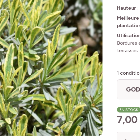
Hauteur
:
Meilleure
plantatio
Utilisatio
Bordures e
terrasses
1
conditio
GOD
EN STOCK
7,00
Quantité