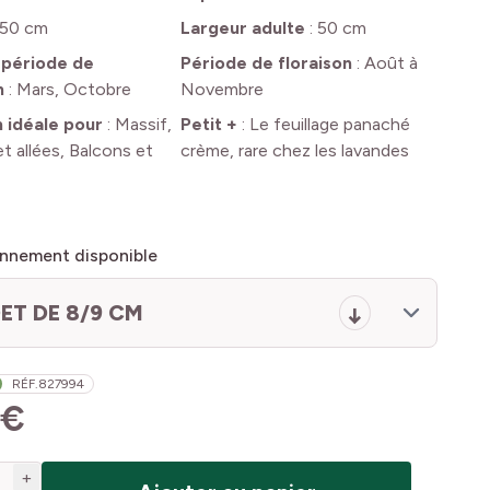
50 cm
Largeur adulte
:
50 cm
 période de
Période de floraison
:
Août à
n
:
Mars, Octobre
Novembre
n idéale pour
:
Massif,
Petit +
:
Le feuillage panaché
t allées, Balcons et
crème, rare chez les lavandes
nnement disponible
ET DE 8/9 CM
RÉF.
827994
 €
+