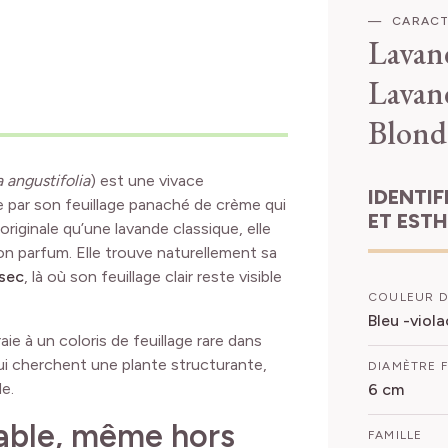
CARACT
Lavan
Lavan
Blond
 angustifolia
) est une vivace
IDENTIFICATION
 par son feuillage panaché de crème qui
ET EST
originale qu’une lavande classique, elle
son parfum. Elle trouve naturellement sa
 sec
, là où son feuillage clair reste visible
COULEUR D
Bleu -viola
ie à un coloris de feuillage rare dans
 qui cherchent une plante structurante,
DIAMÈTRE 
e.
6 cm
rable, même hors
FAMILLE