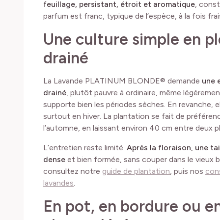
feuillage, persistant, étroit et aromatique
, const
parfum est franc, typique de l’espèce, à la fois fra
Une culture simple en ple
drainé
La Lavande PLATINUM BLONDE® demande
une e
drainé
, plutôt pauvre à ordinaire, même légèrement 
supporte bien les périodes sèches. En revanche, el
surtout en hiver. La plantation se fait de préfére
l’automne, en laissant environ 40 cm entre deux pl
L’entretien reste limité.
Après la floraison, une ta
dense
et bien formée, sans couper dans le vieux bo
consultez notre
guide de plantation
, puis nos
cons
lavandes
.
En pot, en bordure ou e