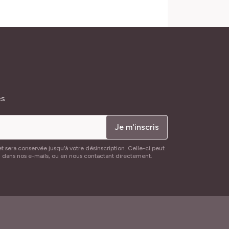
és
Je m'inscris
t sera conservée jusqu’à votre désinscription. Celle-ci peut
n dans nos e-mails, ou en nous contactant directement.