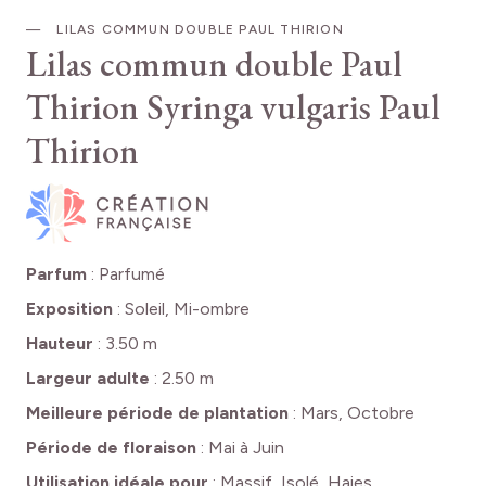
LILAS COMMUN DOUBLE PAUL THIRION
Lilas commun double Paul
Thirion
Syringa vulgaris Paul
Thirion
Parfum
:
Parfumé
Exposition
:
Soleil, Mi-ombre
Hauteur
:
3.50 m
Largeur adulte
:
2.50 m
Meilleure période de plantation
:
Mars, Octobre
Période de floraison
:
Mai à Juin
Utilisation idéale pour
:
Massif, Isolé, Haies