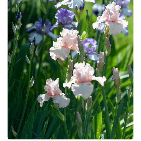
80 cm
INTÉRÊT DÉCORATIF
Floraison décorative
LARGEUR ADULTE
30 cm
TYPE DE SOL
Léger, Tous
RUSTICITÉ
Très rustique