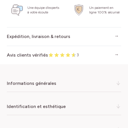
Une équipe d’experts
Un paiement en
à votre écoute
ligne 100% sécurisé
Expédition, livraison & retours
Avis clients vérifiés
3
informations générales
Petit par la taille, spectaculaire par sa floraison !
identification et esthétique
Charmant petit narcisse botanique, le narcisse
canaliculatus, parfois nommé
Narcissus tazetta
Canaliculatus
, offre une floraison précoce et prolongée
COULEUR DE LA FLEUR