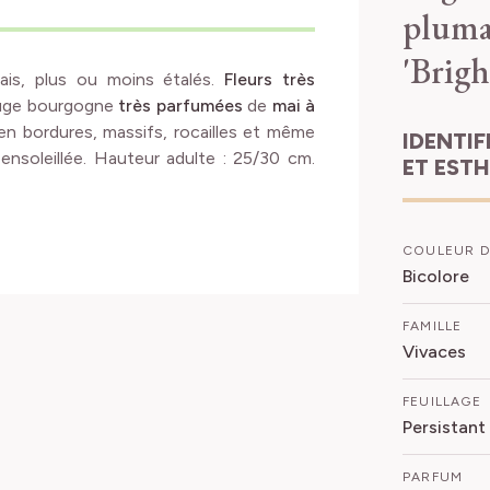
pluma
'Brigh
ais, plus ou moins étalés.
Fleurs très
rouge bourgogne
très parfumées
de
mai à
 en bordures, massifs, rocailles et même
IDENTIFICATION
 ensoleillée. Hauteur adulte : 25/30 cm.
ET EST
COULEUR D
Bicolore
FAMILLE
Vivaces
FEUILLAGE
Persistant
PARFUM