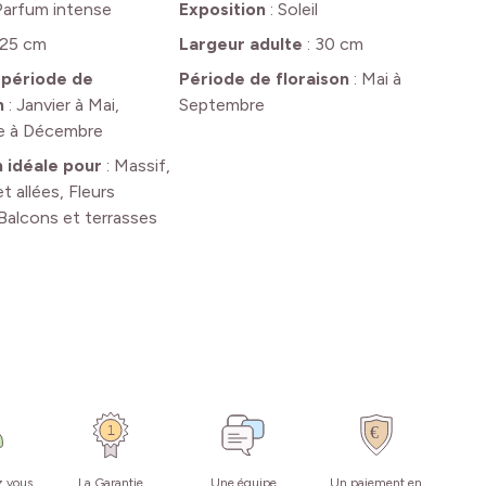
Parfum intense
Exposition
:
Soleil
25 cm
Largeur adulte
:
30 cm
 période de
Période de floraison
:
Mai à
n
:
Janvier à Mai,
Septembre
e à Décembre
n idéale pour
:
Massif,
t allées, Fleurs
Balcons et terrasses
z vous
La Garantie
Une équipe
Un paiement en