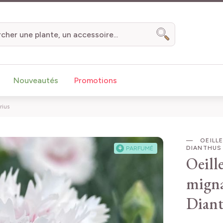
Chercher
Nouveautés
Promotions
rius
OEILLE
DIANTHUS
⚘
PARFUMÉ
Oeille
migna
Diant