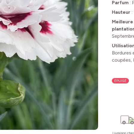
Parfum
:
Hauteur
:
Meilleure
plantatio
Septembr
Utilisatio
Bordures e
coupées, 
ÉPUISÉ
Livraison che