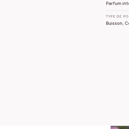
Parfum int
TYPE DE P
Buisson, C