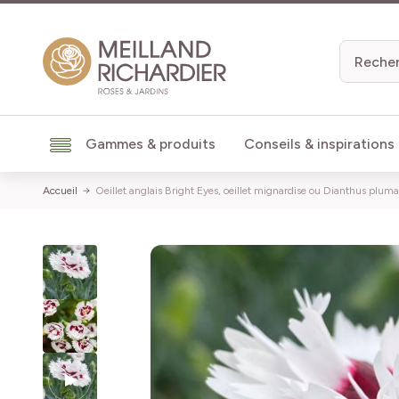
Aller au contenu
Gammes & produits
Conseils & inspirations
Accueil
Oeillet anglais Bright Eyes, oeillet mignardise ou Dianthus pluma