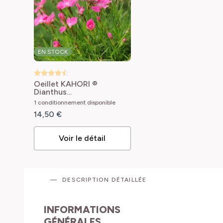
EN STOCK
Oeillet KAHORI ®
Dianthus
gratianopolitanus Kahori
1 conditionnement disponible
® 'Holkahori'
14,50 €
Voir le détail
DESCRIPTION DÉTAILLÉE
INFORMATIONS
GÉNÉRALES