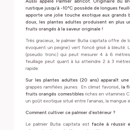
Aussi appelé Palmier abricot. Originaire du Br
rustique jusqu’à -10°C possède de longues feuil
apporte une jolie touche exotique aux grands ba
doux, les plantes adultes produisent en plus u
fruits orangés à la saveur originale !
Très gracieux, le palmier Butia capitata offre de 
évoquent un peigne) vert foncé grisé à bleuté. 
(pseudo tronc) qui peut mesurer 4 à 6 mètre
feuillage peut quant à lui atteindre 2 à 3 mètre
rapide.
Sur les plantes adultes (20 ans) apparaît
une 
grappes ramifiées jaunes. En climat favorisé
, la 
fruits orangés comestibles
riches en vitamines C 
un goût exotique situé entre l’ananas, la mangue et
Comment cultiver ce palmier d’extérieur ?
Le palmier Butia capitata est
facile à réussir e