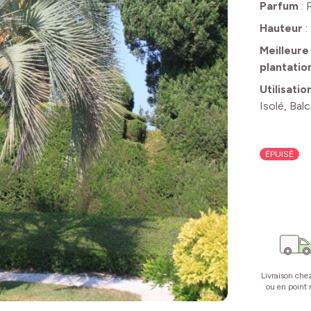
Parfum
:
Hauteur
:
Meilleure
plantatio
Utilisatio
Isolé, Bal
ÉPUISÉ
Livraison che
ou en point r