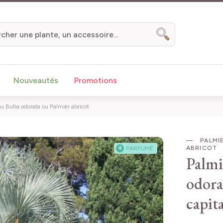
Chercher
Nouveautés
Promotions
ou Butia odorata ou Palmier abricot
PALMIE
ABRICOT
⚘
PARFUMÉ
Palmi
odora
capit