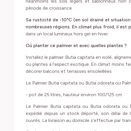
néanmoins les sols légers et sablonneux non ca
période de croissance.
Sa rusticité de -10°C (en sol drainé et situatio
nombreuses régions. En climat plus froid, il est p
dans un local lumineux hors gel en hiver.
Où planter ce palmier et avec quelles plantes ?
Installez le palmier Butia capitata en isolé, aligne
ou plantes à l’aspect exotique. En climat moins fav
décorer balcons et terrasses ensoleillées.
Le Palmier Butia capitata ou Butia odorata ou Palm
- pot de 25 litres, hauteur environ 100/125 cm
Le Palmier Butia capitata ou Butia odorata ou P
expédié depuis un stock déporté, son délai de li
ouvrés. La livraison au domicile s’effectue par tra