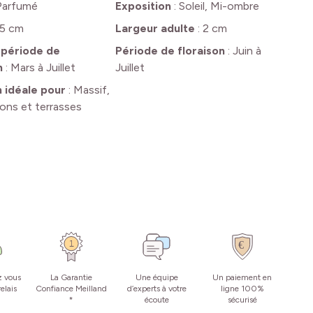
Parfumé
Exposition
:
Soleil, Mi-ombre
5 cm
Largeur adulte
:
2 cm
 période de
Période de floraison
:
Juin à
n
:
Mars à Juillet
Juillet
n idéale pour
:
Massif,
cons et terrasses
z vous
La Garantie
Une équipe
Un paiement en
elais
Confiance Meilland
d’experts à votre
ligne 100%
*
écoute
sécurisé