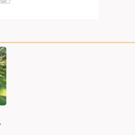
ier ?
s
t