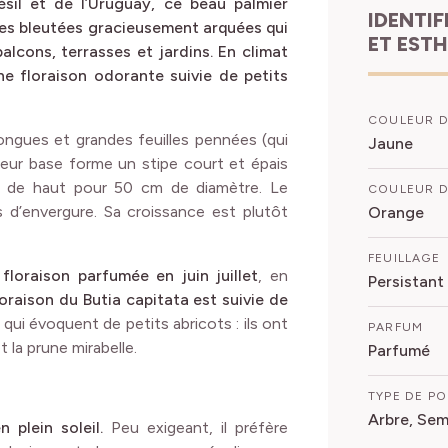
ésil et de l’Uruguay, ce beau palmier
IDENTIFICATION
les bleutées gracieusement arquées qui
ET EST
lcons, terrasses et jardins. En climat
ne floraison odorante suivie de petits
COULEUR D
longues et grandes feuilles pennées (qui
Jaune
Leur base forme un stipe court et épais
s de haut pour 50 cm de diamètre. Le
COULEUR D
s d’envergure. Sa croissance est plutôt
Orange
FEUILLAGE
floraison parfumée en juin juillet
, en
Persistant
floraison du Butia capitata est suivie de
qui évoquent de petits abricots : ils ont
PARFUM
 la prune mirabelle.
Parfumé
TYPE DE P
Arbre, Se
n plein soleil.
Peu exigeant, il préfère