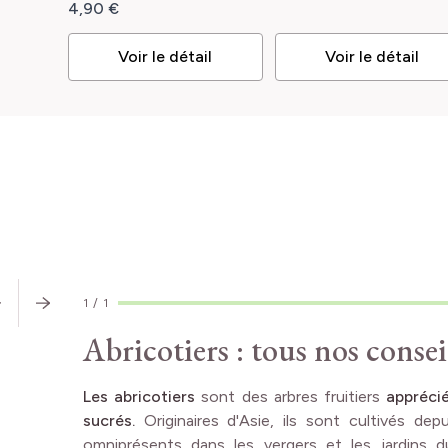
Compacta
4,90 €
Voir le détail
Voir le détail
CONSEILS
D'EXPERT
1
/
1
Abricotiers : tous nos consei
Les abricotiers
sont des arbres fruitiers
apprécié
sucrés.
Originaires d'Asie, ils sont cultivés dep
omniprésents dans les vergers et les jardins 