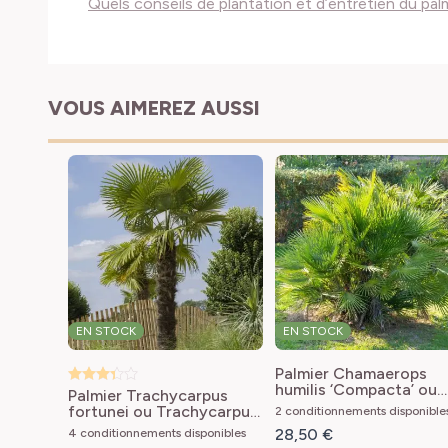
Quels conseils de plantation et d’entretien du palm
VOUS AIMEREZ AUSSI
EN STOCK
EN STOCK
Palmier Chamaerops
humilis ‘Compacta’ ou
Palmier Trachycarpus
Palmier nain
fortunei ou Trachycarpus
2 conditionnements disponible
méditerranéen compac
excelsa
Trachycarpus
28,50 €
4 conditionnements disponibles
Chamaerops humilis
fortunei